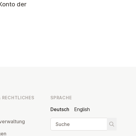
Konto der
 RECHT­LI­CHES
SPRACHE
Deutsch
English
Suche
ver­wal­tung
Suche star
­gen