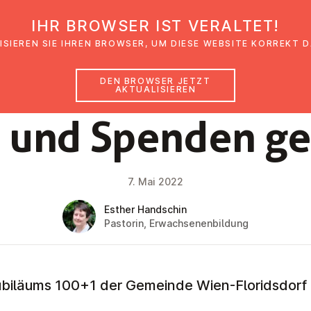
IHR BROWSER IST VERALTET!
den
Glaubensimpulse
News
Veranstal
ISIEREN SIE IHREN BROWSER, UM DIESE WEBSITE KORREKT 
DEN BROWSER JETZT
AKTUALISIEREN
NEWS
s und Spenden ge
7. Mai 2022
Esther Handschin
Pastorin, Erwachsenenbildung
ubiläums 100+1 der Gemeinde Wien-Floridsdorf