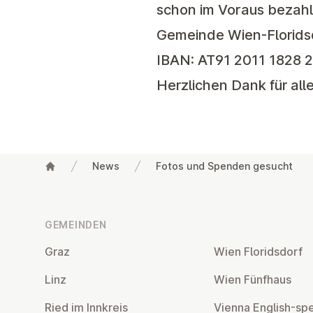
schon im Voraus bezahl
Gemeinde Wien-Floridsd
IBAN: AT91 2011 1828 2
Herzlichen Dank für al
News
Fotos und Spenden gesucht
Fußzeile
GEMEINDEN
Graz
Wien Flo­rids­dorf
Linz
Wien Fünfhaus
Ried im Innkreis
Vienna English-sp