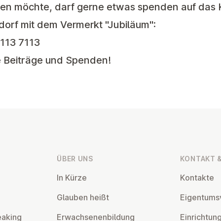
en möchte, darf gerne etwas spenden auf das 
orf mit dem Vermerkt "Jubiläum":
113 7113
le Beiträge und Spenden!
ÜBER UNS
KONTAKT &
In Kürze
Kontakte
Glauben heißt
Ei­gen­tums­
eaking
Er­wach­se­nen­bil­dung
Ein­rich­tun