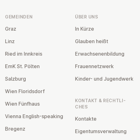
Fußzeile
GEMEINDEN
ÜBER UNS
Graz
In Kürze
Linz
Glauben heißt
Ried im Innkreis
Er­wach­se­nen­bil­dung
EmK St. Pölten
Frau­en­netz­werk
Salzburg
Kinder- und Ju­gend­werk
Wien Flo­rids­dorf
KONTAKT & RECHT­LI­
Wien Fünfhaus
CHES
Vienna English-speaking
Kontakte
Bregenz
Ei­gen­tums­ver­wal­tung