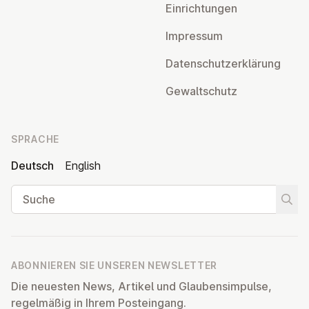
Ein­rich­tun­gen
Impressum
Da­ten­schutz­er­klä­rung
Ge­walt­schutz
SPRACHE
Deutsch
English
Suche
Suche
ABONNIEREN SIE UNSEREN NEWSLETTER
Die neuesten News, Artikel und Glaubensimpulse,
regelmäßig in Ihrem Posteingang.