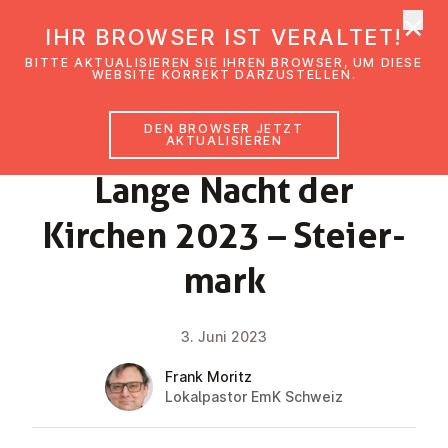
×
EmK Österreich
IHR BROWSER IST VERALTET!
Men
BITTE AKTUALISIEREN SIE IHREN BROWSER, UM DIESE
WEBSITE KORREKT DARZUSTELLEN.
DEN BROWSER JETZT
NEWS
AKTUALISIEREN
Lange Nacht der
Kirchen 2023 – Stei­er­
mark
3. Juni 2023
Frank Moritz
Lokalpastor EmK Schweiz