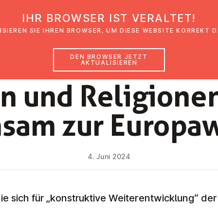
IHR BROWSER IST VERALTET!
den
Glaubensimpulse
News
Veranstal
ISIEREN SIE IHREN BROWSER, UM DIESE WEBSITE KORREKT 
DEN BROWSER JETZT
AKTUALISIEREN
NEWS
n und Re­li­gio­ne
am zur Eu­ro­pa­
4. Juni 2024
ie sich für „konstruktive Weiterentwicklung“ de