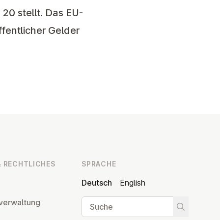
20 stellt. Das EU-
fentlicher Gelder
 RECHT­LI­CHES
SPRACHE
Deutsch
English
Suche
ver­wal­tung
Suche star