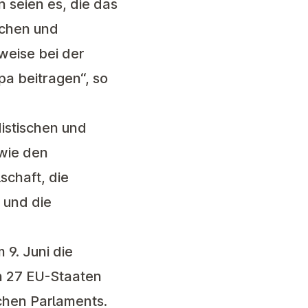
n seien es, die das
ichen und
weise bei der
pa beitragen“, so
istischen und
owie den
schaft, die
 und die
 9. Juni die
n 27 EU-Staaten
chen Parlaments.