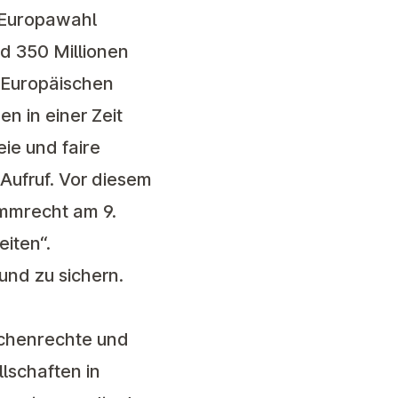
r Europawahl
d 350 Millionen
 Europäischen
n in einer Zeit
eie und faire
Aufruf. Vor diesem
immrecht am 9.
iten“.
und zu sichern.
schenrechte und
llschaften in