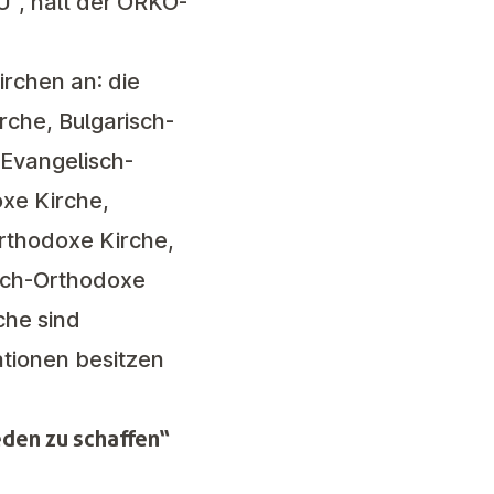
U“, hält der ÖRKÖ-
rchen an: die
rche, Bulgarisch-
 Evangelisch-
oxe Kirche,
rthodoxe Kirche,
isch-Orthodoxe
che sind
ationen besitzen
eden zu schaffen“