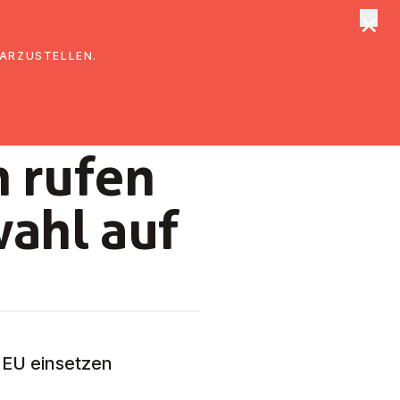
×
tungen
Suche
DARZUSTELLEN.
n rufen
wahl auf
r EU einsetzen