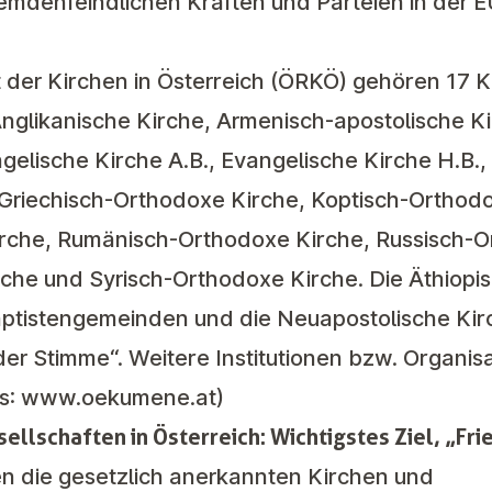
remdenfeindlichen Kräften und Parteien in der E
er Kirchen in Österreich (ÖRKÖ) gehören 17 Ki
Anglikanische Kirche, Armenisch-apostolische Ki
elische Kirche A.B., Evangelische Kirche H.B.,
 Griechisch-Orthodoxe Kirche, Koptisch-Orthod
rche, Rumänisch-Orthodoxe Kirche, Russisch-O
che und Syrisch-Orthodoxe Kirche. Die Äthiop
aptistengemeinden und die Neuapostolische Kir
der Stimme“. Weitere Institutionen bzw. Organis
fos: www.oekumene.at)
ellschaften in Österreich: Wichtigstes Ziel, „Fri
en die gesetzlich anerkannten Kirchen und