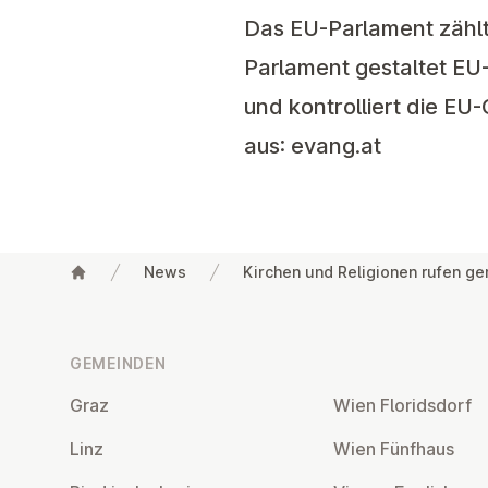
Das EU-Parlament zählt
Parlament gestaltet EU-
und kontrolliert die EU
aus: evang.at
News
Kirchen und Religionen rufen g
Fußzeile
GEMEINDEN
Graz
Wien Flo­rids­dorf
Linz
Wien Fünfhaus