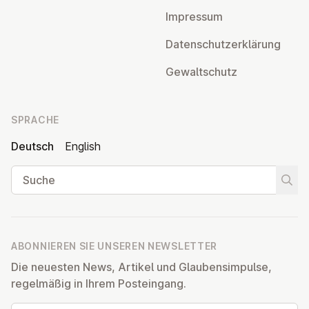
Impressum
Da­ten­schutz­er­klä­rung
Ge­walt­schutz
SPRACHE
Deutsch
English
Suche
Suche
ABONNIEREN SIE UNSEREN NEWSLETTER
Die neuesten News, Artikel und Glaubensimpulse,
regelmäßig in Ihrem Posteingang.