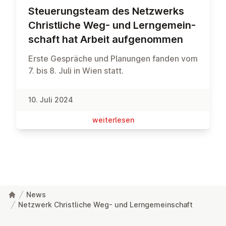
Steue­rungs­team des Netzwerks
Christ­li­che Weg- und Lern­ge­mein­
schaft hat Arbeit auf­ge­nom­men
Erste Gespräche und Planungen fanden vom
7. bis 8. Juli in Wien statt.
10. Juli 2024
wei­ter­le­sen
News
Netzwerk Christliche Weg- und Lerngemeinschaft
Fußzeile