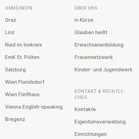
GEMEINDEN
ÜBER UNS
Graz
In Kürze
Linz
Glauben heißt
Ried im Innkreis
Er­wach­se­nen­bil­dung
EmK St. Pölten
Frau­en­netz­werk
Salzburg
Kinder- und Ju­gend­werk
Wien Flo­rids­dorf
KONTAKT & RECHT­LI­
Wien Fünfhaus
CHES
Vienna English-speaking
Kontakte
Bregenz
Ei­gen­tums­ver­wal­tung
Ein­rich­tun­gen