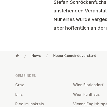
Stefan Schröckenfuchs
anstehenden Veranstal
Nur eines wurde verges
aber hoffentlich an de
News
Neuer Gemeindevorstand
Fußzeile
GEMEINDEN
Graz
Wien Flo­rids­dorf
Linz
Wien Fünfhaus
Ried im Innkreis
Vienna English-sp