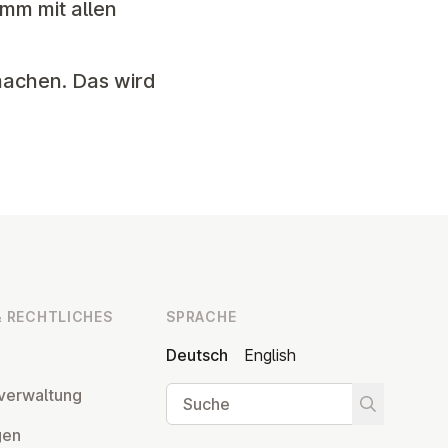
mm mit allen
machen. Das wird
 RECHT­LI­CHES
SPRACHE
Deutsch
English
Suche
ver­wal­tung
Suche star
­gen