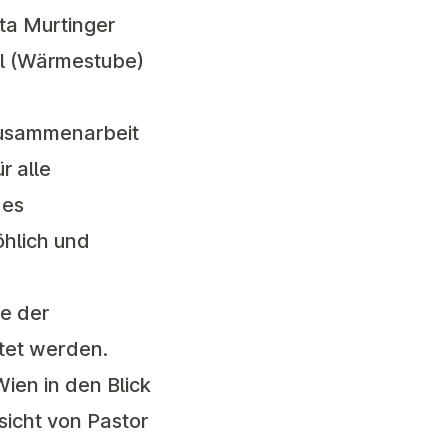
ta Murtinger
tl (Wärmestube)
 Zusammenarbeit
r alle
des
hlich und
se der
tet werden.
ien in den Blick
icht von Pastor