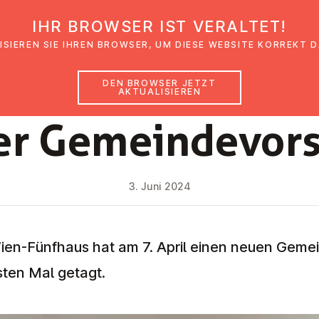
IHR BROWSER IST VERALTET!
den
Glaubensimpulse
News
Veranstal
ISIEREN SIE IHREN BROWSER, UM DIESE WEBSITE KORREKT 
DEN BROWSER JETZT
AKTUALISIEREN
NEWS
r Ge­mein­de­vor­
3. Juni 2024
ien-Fünfhaus hat am 7. April einen neuen Geme
sten Mal getagt.