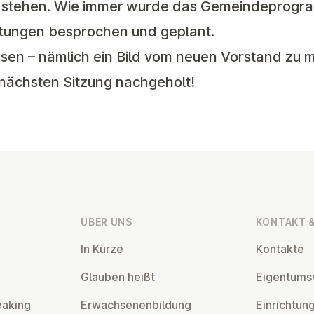
 stehen. Wie immer wurde das Gemeindeprogra
tungen besprochen und geplant.
sen – nämlich ein Bild vom neuen Vorstand zu 
r nächsten Sitzung nachgeholt!
ÜBER UNS
KONTAKT &
In Kürze
Kontakte
Glauben heißt
Ei­gen­tums­
eaking
Er­wach­se­nen­bil­dung
Ein­rich­tun