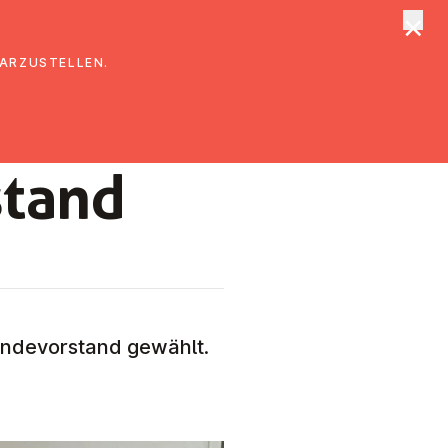
×
tungen
Suche
DARZUSTELLEN.
stand
indevorstand gewählt.