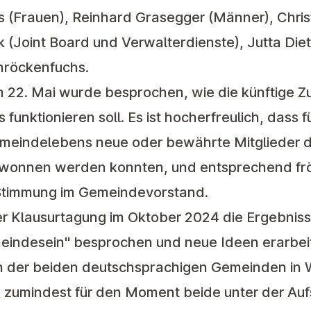
(Frauen), Reinhard Grasegger (Männer), Chris
k (Joint Board und Verwalterdienste), Jutta Die
chröckenfuchs.
am 22. Mai wurde besprochen, wie die künftige
nktionieren soll. Es ist hocherfreulich, dass fü
emeindelebens neue oder bewährte Mitglieder 
onnen werden konnten, und entsprechend frö
 Stimmung im Gemeindevorstand.
ner Klausurtagung im Oktober 2024 die Ergebnis
eindesein" besprochen und neue Ideen erarbei
on der beiden deutschsprachigen Gemeinden in W
umindest für den Moment beide unter der Aufs