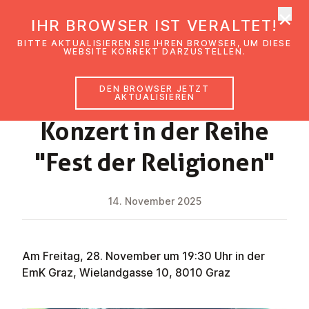
×
EmK Österreich
IHR BROWSER IST VERALTET!
Men
BITTE AKTUALISIEREN SIE IHREN BROWSER, UM DIESE
WEBSITE KORREKT DARZUSTELLEN.
DEN BROWSER JETZT
NEWS
AKTUALISIEREN
Konzert in der Reihe
"Fest der Re­li­gio­nen"
14. November 2025
Am Freitag, 28. November um 19:30 Uhr in der
EmK Graz, Wielandgasse 10, 8010 Graz