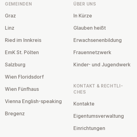
GEMEINDEN
ÜBER UNS
Graz
In Kürze
Linz
Glauben heißt
Ried im Innkreis
Er­wach­se­nen­bil­dung
EmK St. Pölten
Frau­en­netz­werk
Salzburg
Kinder- und Ju­gend­werk
Wien Flo­rids­dorf
KONTAKT & RECHT­LI­
Wien Fünfhaus
CHES
Vienna English-speaking
Kontakte
Bregenz
Ei­gen­tums­ver­wal­tung
Ein­rich­tun­gen