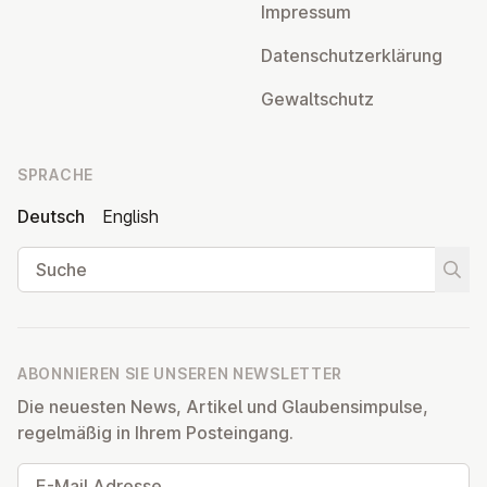
Impressum
Da­ten­schutz­er­klä­rung
Ge­walt­schutz
SPRACHE
Deutsch
English
Suche
Suche
ABONNIEREN SIE UNSEREN NEWSLETTER
Die neuesten News, Artikel und Glaubensimpulse,
regelmäßig in Ihrem Posteingang.
E-Mail Adresse