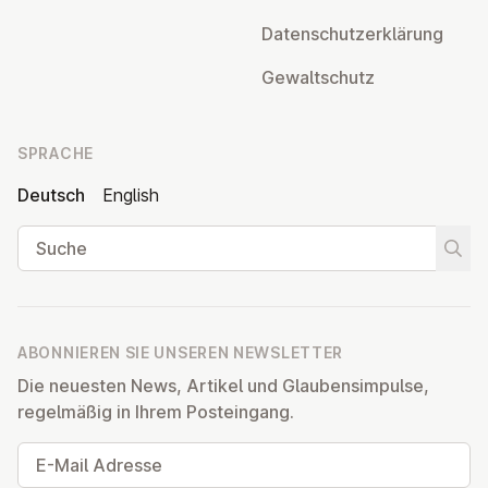
Da­ten­schutz­er­klä­rung
Ge­walt­schutz
SPRACHE
Deutsch
English
Suche
Suche
ABONNIEREN SIE UNSEREN NEWSLETTER
Die neuesten News, Artikel und Glaubensimpulse,
regelmäßig in Ihrem Posteingang.
E-Mail Adresse