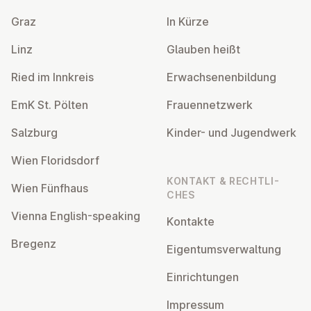
Graz
In Kürze
Linz
Glauben heißt
Ried im Innkreis
Er­wach­se­nen­bil­dung
EmK St. Pölten
Frau­en­netz­werk
Salzburg
Kinder- und Ju­gend­werk
Wien Flo­rids­dorf
KONTAKT & RECHT­LI­
Wien Fünfhaus
CHES
Vienna English-speaking
Kontakte
Bregenz
Ei­gen­tums­ver­wal­tung
Ein­rich­tun­gen
Impressum