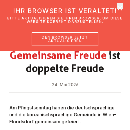
×
EmK Österreich
IHR BROWSER IST VERALTET!
Men
BITTE AKTUALISIEREN SIE IHREN BROWSER, UM DIESE
WEBSITE KORREKT DARZUSTELLEN.
DEN BROWSER JETZT
NEWS
AKTUALISIEREN
Ge­mein­sa­me Freude
ist
doppelte Freude
24. Mai 2026
Am Pfingstsonntag haben die deutschsprachige
und die koreanischsprachige Gemeinde in Wien-
Floridsdorf gemeinsam gefeiert.