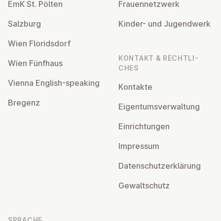
EmK St. Pölten
Frau­en­netz­werk
Salzburg
Kinder- und Ju­gend­werk
Wien Flo­rids­dorf
KONTAKT & RECHT­LI­
Wien Fünfhaus
CHES
Vienna English-speaking
Kontakte
Bregenz
Ei­gen­tums­ver­wal­tung
Ein­rich­tun­gen
Impressum
Da­ten­schutz­er­klä­rung
Ge­walt­schutz
SPRACHE