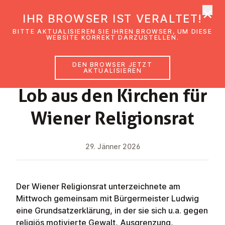
×
EmK Österreich
IHR BROWSER IST VERALTET!
Men
BITTE AKTUALISIEREN SIE IHREN BROWSER, UM DIESE
WEBSITE KORREKT DARZUSTELLEN.
DEN BROWSER JETZT
NEWS
AKTUALISIEREN
Lob aus den Kirchen für
Wiener Re­li­gi­ons­rat
29. Jänner 2026
Der Wiener Religionsrat unterzeichnete am
Mittwoch gemeinsam mit Bürgermeister Ludwig
eine Grundsatzerklärung, in der sie sich u.a. gegen
religiös motivierte Gewalt, Ausgrenzung,