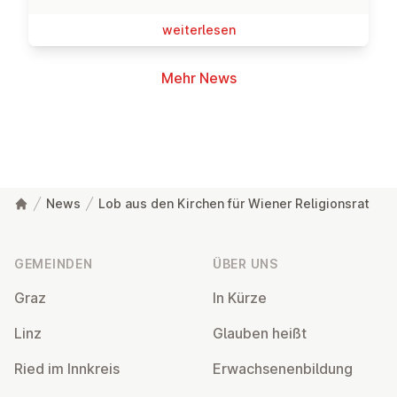
wei­ter­le­sen
Mehr News
News
Lob aus den Kirchen für Wiener Religionsrat
Fußzeile
GEMEINDEN
ÜBER UNS
Graz
In Kürze
Linz
Glauben heißt
Ried im Innkreis
Er­wach­se­nen­bil­dung