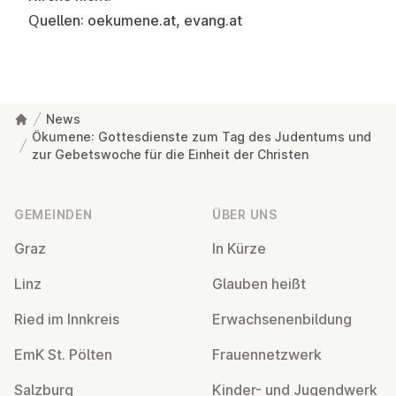
Quellen: oekumene.at, evang.at
News
Ökumene: Gottesdienste zum Tag des Judentums und
zur Gebetswoche für die Einheit der Christen
Fußzeile
GEMEINDEN
ÜBER UNS
Graz
In Kürze
Linz
Glauben heißt
Ried im Innkreis
Er­wach­se­nen­bil­dung
EmK St. Pölten
Frau­en­netz­werk
Salzburg
Kinder- und Ju­gend­werk