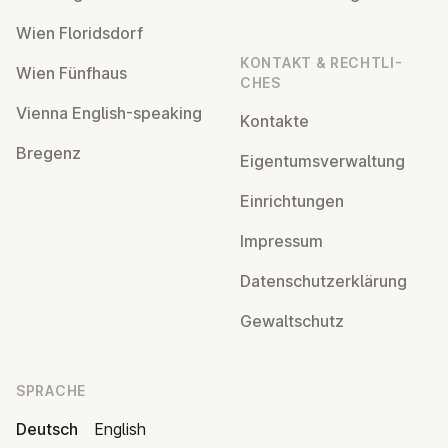
Wien Flo­rids­dorf
KONTAKT & RECHT­LI­
Wien Fünfhaus
CHES
Vienna English-speaking
Kontakte
Bregenz
Ei­gen­tums­ver­wal­tung
Ein­rich­tun­gen
Impressum
Da­ten­schutz­er­klä­rung
Ge­walt­schutz
SPRACHE
Deutsch
English