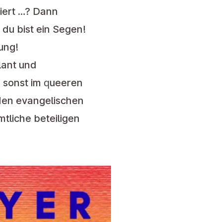
siert …? Dann
du bist ein Segen!
ung!
lant und
 sonst im queeren
nden evangelischen
tliche beteiligen