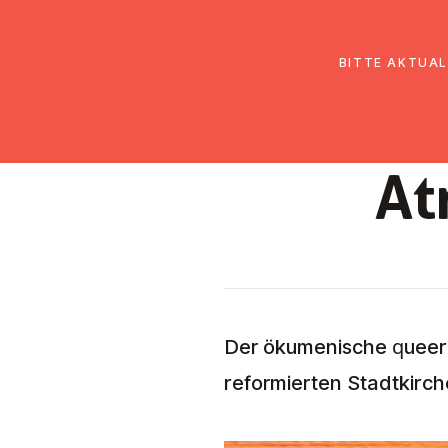
EmK Österreich
Über uns
Gemein
BITTE AKTUAL
At
Der ökumenische queere 
reformierten Stadtkirche