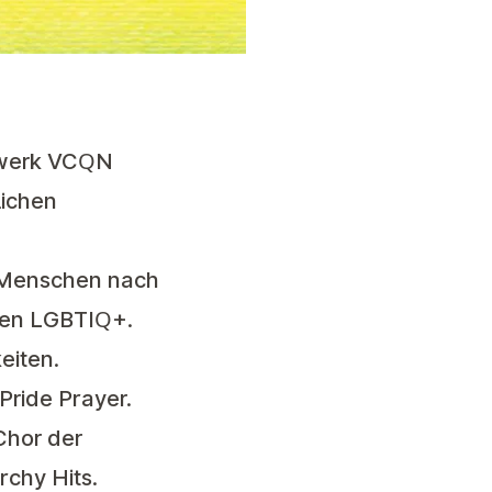
zwerk
VCQN
lichen
r Menschen nach
egen LGBTIQ+.
eiten.
Pride Prayer.
Chor der
rchy Hits.