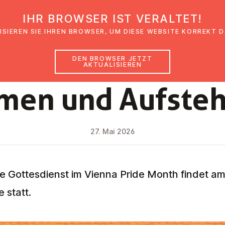
IHR BROWSER IST VERALTET!
den
Glaubensimpulse
News
Veranstal
ISIEREN SIE IHREN BROWSER, UM DIESE WEBSITE KORREKT 
DEN BROWSER JETZT
AKTUALISIEREN
NEWS
men und Aufste
27. Mai 2026
Gottesdienst im Vienna Pride Month findet am 1
 statt.