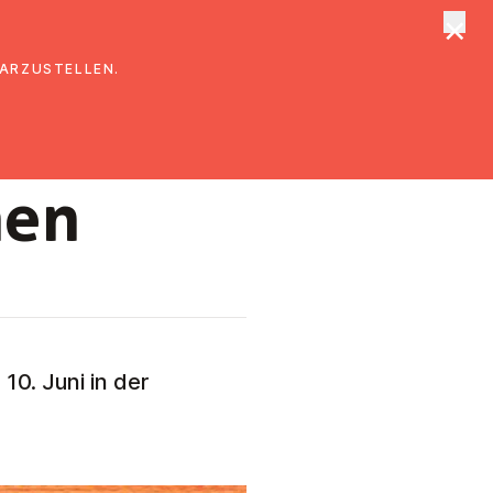
×
tungen
Suche
DARZUSTELLEN.
hen
0. Juni in der