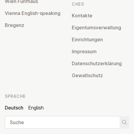
Wien Fünfhaus
CHES
Vienna English-speaking
Kontakte
Bregenz
Ei­gen­tums­ver­wal­tung
Ein­rich­tun­gen
Impressum
Da­ten­schutz­er­klä­rung
Ge­walt­schutz
SPRACHE
Deutsch
English
Suche
Suche