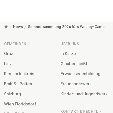
News
Sommersammlung 2026 fürs Wesley-Camp
Fußzeile
GEMEINDEN
ÜBER UNS
Graz
In Kürze
Linz
Glauben heißt
Ried im Innkreis
Er­wach­se­nen­bil­dung
EmK St. Pölten
Frau­en­netz­werk
Salzburg
Kinder- und Ju­gend­werk
Wien Flo­rids­dorf
KONTAKT & RECHT­LI­