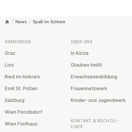
News
Spaß im Schnee
Fußzeile
GEMEINDEN
ÜBER UNS
Graz
In Kürze
Linz
Glauben heißt
Ried im Innkreis
Er­wach­se­nen­bil­dung
EmK St. Pölten
Frau­en­netz­werk
Salzburg
Kinder- und Ju­gend­werk
Wien Flo­rids­dorf
KONTAKT & RECHT­LI­
Wien Fünfhaus
CHES