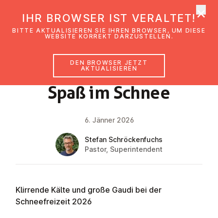
×
EmK Österreich
IHR BROWSER IST VERALTET!
Men
BITTE AKTUALISIEREN SIE IHREN BROWSER, UM DIESE
WEBSITE KORREKT DARZUSTELLEN.
DEN BROWSER JETZT
NEWS
AKTUALISIEREN
Spaß im Schnee
6. Jänner 2026
Stefan Schröckenfuchs
Pastor, Superintendent
Klirrende Kälte und große Gaudi bei der
Schneefreizeit 2026