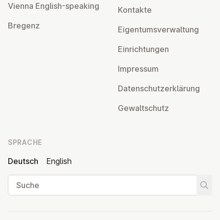
Vienna English-speaking
Kontakte
Bregenz
Ei­gen­tums­ver­wal­tung
Ein­rich­tun­gen
Impressum
Da­ten­schutz­er­klä­rung
Ge­walt­schutz
SPRACHE
Deutsch
English
Suche
Suche