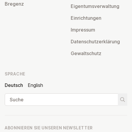
Bregenz
Ei­gen­tums­ver­wal­tung
Ein­rich­tun­gen
Impressum
Da­ten­schutz­er­klä­rung
Ge­walt­schutz
SPRACHE
Deutsch
English
Suche
Suche
ABONNIEREN SIE UNSEREN NEWSLETTER