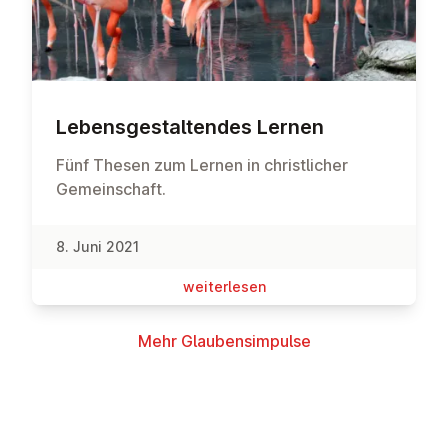
Le­bens­ge­stal­ten­des Lernen
Fünf Thesen zum Lernen in christlicher
Gemeinschaft.
8. Juni 2021
wei­ter­le­sen
Mehr Glau­bens­im­pul­se