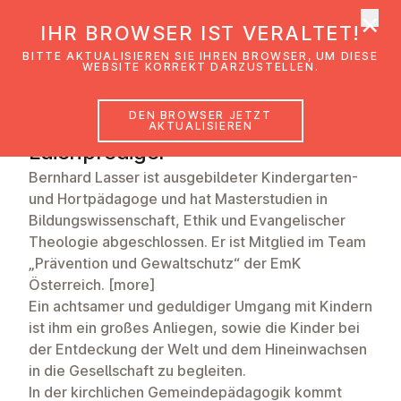
×
EmK Österreich
IHR BROWSER IST VERALTET!
Men
BITTE AKTUALISIEREN SIE IHREN BROWSER, UM DIESE
WEBSITE KORREKT DARZUSTELLEN.
DEN BROWSER JETZT
Bernhard Lasser
AKTUALISIEREN
Laienprediger
Bernhard Lasser ist ausgebildeter Kindergarten-
und Hortpädagoge und hat Masterstudien in
Bildungswissenschaft, Ethik und Evangelischer
Theologie abgeschlossen. Er ist Mitglied im Team
„Prävention und Gewaltschutz“ der EmK
Österreich. [more]
Ein achtsamer und geduldiger Umgang mit Kindern
ist ihm ein großes Anliegen, sowie die Kinder bei
der Entdeckung der Welt und dem Hineinwachsen
in die Gesellschaft zu begleiten.
In der kirchlichen Gemeindepädagogik kommt