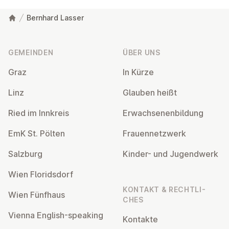
Bernhard Lasser
Fußzeile
GEMEINDEN
ÜBER UNS
Graz
In Kürze
Linz
Glauben heißt
Ried im Innkreis
Er­wach­se­nen­bil­dung
EmK St. Pölten
Frau­en­netz­werk
Salzburg
Kinder- und Ju­gend­werk
Wien Flo­rids­dorf
KONTAKT & RECHT­LI­
Wien Fünfhaus
CHES
Vienna English-speaking
Kontakte