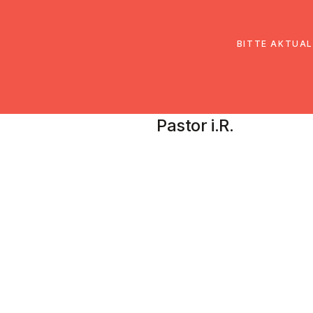
EmK Österreich
Über uns
Gemein
BITTE AKTUAL
Helmut Naus
Pastor i.R.