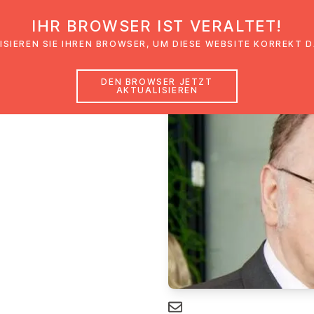
IHR BROWSER IST VERALTET!
den
Glaubensimpulse
News
Veranstal
ISIEREN SIE IHREN BROWSER, UM DIESE WEBSITE KORREKT 
DEN BROWSER JETZT
AKTUALISIEREN
ner