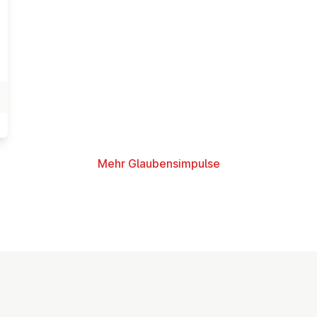
Mehr Glau­bens­im­pul­se