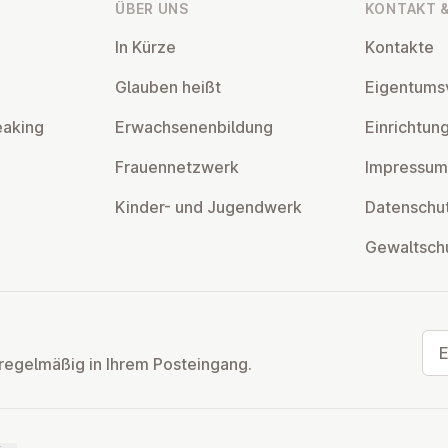
ÜBER UNS
KONTAKT &
In Kürze
Kontakte
Glauben heißt
Ei­gen­tums­
eaking
Er­wach­se­nen­bil­dung
Ein­rich­tun
Frau­en­netz­werk
Impressum
Kinder- und Ju­gend­werk
Da­ten­schut
Ge­walt­sch
E-M
regelmäßig in Ihrem Posteingang.