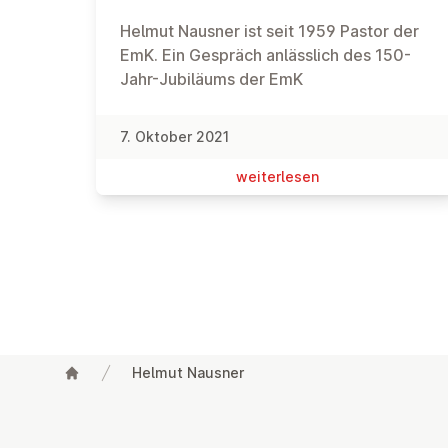
Helmut Nausner ist seit 1959 Pastor der
EmK. Ein Gespräch anlässlich des 150-
Jahr-Jubiläums der EmK
7. Oktober 2021
wei­ter­le­sen
Helmut Nausner
Fußzeile