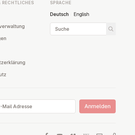
 RECHT­LI­CHES
SPRACHE
Deutsch
English
Suche
ver­wal­tung
Suche star
­gen
z­er­klä­rung
utz
ail Adresse
Anmelden