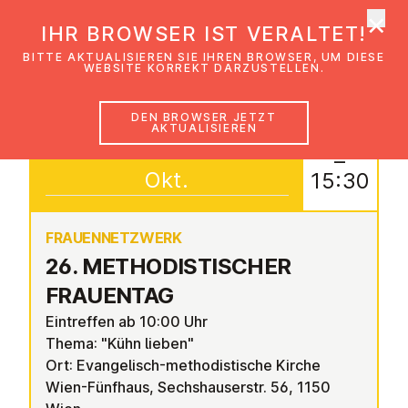
×
EmK Österreich
IHR BROWSER IST VERALTET!
Men
BITTE AKTUALISIEREN SIE IHREN BROWSER, UM DIESE
WEBSITE KORREKT DARZUSTELLEN.
DEN BROWSER JETZT
AKTUALISIEREN
17
10:30
–
Okt.
15:30
FRAUEN­NETZWERK
26. ME­THO­DIS­TI­SCHER
FRAUENTAG
Eintreffen ab 10:00 Uhr
Thema: "Kühn lieben"
Ort: Evangelisch-methodistische Kirche
Wien-Fünfhaus, Sechshauserstr. 56, 1150