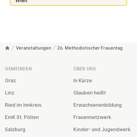
Wien
Veranstaltungen
26. Methodistischer Frauentag
Fußzeile
GEMEINDEN
ÜBER UNS
Graz
In Kürze
Linz
Glauben heißt
Ried im Innkreis
Er­wach­se­nen­bil­dung
EmK St. Pölten
Frau­en­netz­werk
Salzburg
Kinder- und Ju­gend­werk