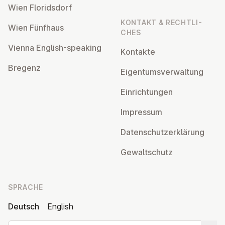
Wien Flo­rids­dorf
KONTAKT & RECHT­LI­
Wien Fünfhaus
CHES
Vienna English-speaking
Kontakte
Bregenz
Ei­gen­tums­ver­wal­tung
Ein­rich­tun­gen
Impressum
Da­ten­schutz­er­klä­rung
Ge­walt­schutz
SPRACHE
Deutsch
English