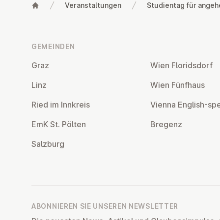
Veranstaltungen
Studientag für angeh
Fußzeile
GEMEINDEN
Graz
Wien Flo­rids­dorf
Linz
Wien Fünfhaus
Ried im Innkreis
Vienna English-sp
EmK St. Pölten
Bregenz
Salzburg
ABONNIEREN SIE UNSEREN NEWSLETTER