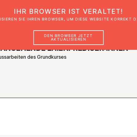
IHR BROWSER IST VERALTET!
den
Glaubensimpulse
News
Veranstal
ISIEREN SIE IHREN BROWSER, UM DIESE WEBSITE KORREKT 
DEN BROWSER JETZT
AKTUALISIEREN
R ANGEHENDE LAI­EN­PRE­DI­GER:INNEN
ussarbeiten des Grundkurses