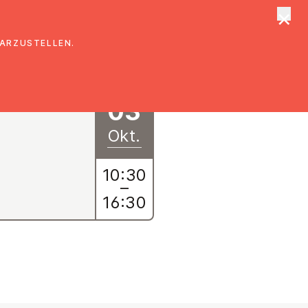
×
tungen
Suche
DARZUSTELLEN.
03
Okt.
10:30
–
16:30