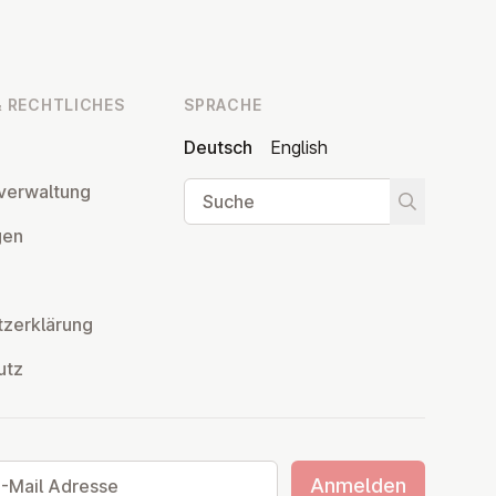
 RECHT­LI­CHES
SPRACHE
Deutsch
English
Suche
ver­wal­tung
Suche star
­gen
z­er­klä­rung
utz
ail Adresse
Anmelden