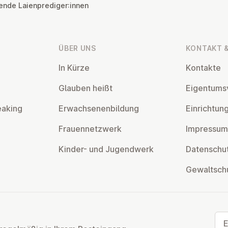
ende Laienprediger:innen
ÜBER UNS
KONTAKT &
In Kürze
Kontakte
Glauben heißt
Ei­gen­tums­
eaking
Er­wach­se­nen­bil­dung
Ein­rich­tun
Frau­en­netz­werk
Impressum
Kinder- und Ju­gend­werk
Da­ten­schut
Ge­walt­sch
E-M