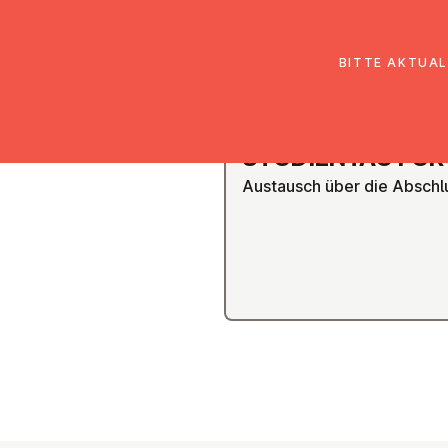
EmK Österreich
Über uns
Gemein
BITTE AKTUAL
STU­DI­EN­TAG FÜ
Austausch über die Abschl