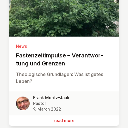
News
Fasten­zei­tim­pulse – Ver­ant­wor­
tung und Grenzen
Theologische Grundlagen: Was ist gutes
Leben?
Frank Moritz-Jauk
Pastor
9. March 2022
read more