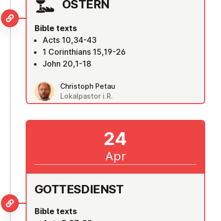
OSTERN
Bible texts
Acts 10,34-43
1 Corinthians 15,19-26
John 20,1-18
Christoph Petau
Lokalpastor i.R.
24
Apr
GOTTES­DI­ENST
Bible texts