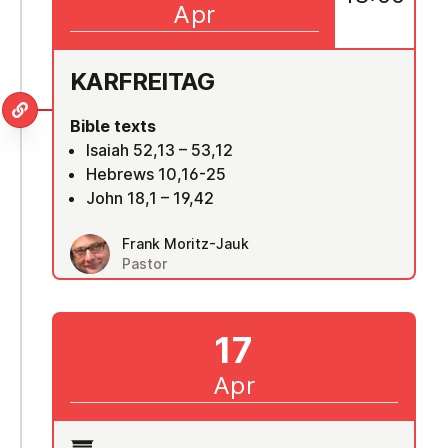
Apr
KAR­FREIT­AG
Bible texts
Isaiah 52,13 – 53,12
Hebrews 10,16-25
John 18,1 – 19,42
Frank Moritz-Jauk
Pastor
17
Apr