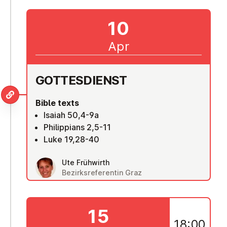
10
Apr
GOTTES­DI­ENST
Bible texts
Isaiah 50,4-9a
Philippians 2,5-11
Luke 19,28-40
Ute Frühwirth
Bezirksreferentin Graz
15
18:00