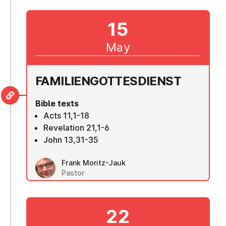
15
May
FAM­I­LI­EN­GOTTES­DI­ENST
Bible texts
Acts 11,1-18
Revelation 21,1-6
John 13,31-35
Frank Moritz-Jauk
Pastor
22