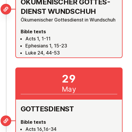
ÖKU­MEN­IS­CHER GOTTES­
DI­ENST WUNDSCHUH
Ökumenischer Gottesdienst in Wundschuh
Bible texts
Acts 1, 1-11
Ephesians 1, 15-23
Luke 24, 44-53
29
May
GOTTES­DI­ENST
Bible texts
Acts 16,16-34