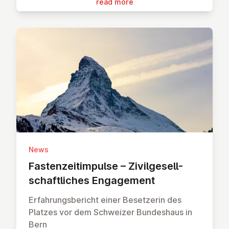
read more
News
Fasten­zei­tim­pulse – Zivil­gesell­
schaft­liches En­gage­ment
Erfahrungsbericht einer Besetzerin des
Platzes vor dem Schweizer Bundeshaus in
Bern