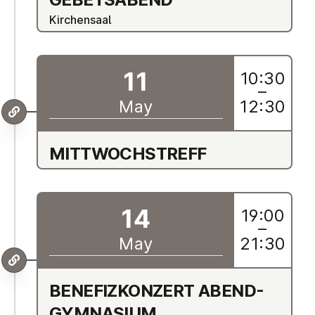
Kirchensaal
11
10:30
–
May
12:30
MIT­TWOCH­STREFF
14
19:00
–
May
21:30
BE­NE­F­IZKONZERT ABEND­
GYM­NAS­I­UM