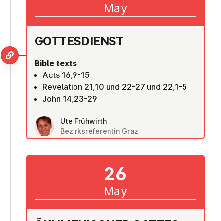
May
GOTTES­DI­ENST
Bible texts
Acts 16,9-15
Revelation 21,10 und 22-27 und 22,1-5
John 14,23-29
Ute Frühwirth
Bezirksreferentin Graz
26
May