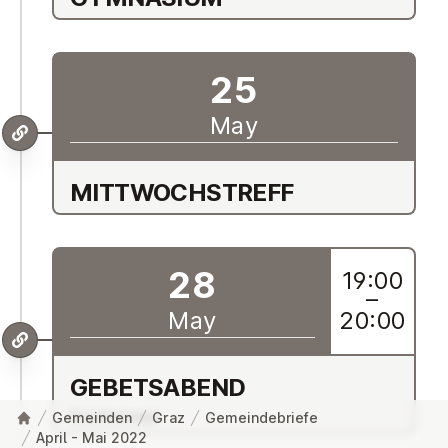
25
May
MIT­TWOCH­STREFF
28
19:00
–
May
20:00
GE­B­ETSABEND
Kirchensaal
Gemeinden
Graz
Gemeindebriefe
April - Mai 2022