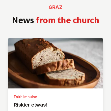
GRAZ
News
from the church
Faith Impulse
Riskier etwas!