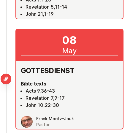
Revelation 5,11-14
John 21,1-19
08
May
GOTTES­DI­ENST
Bible texts
Acts 9,36-43
Revelation 7,9-17
John 10,22-30
Frank Moritz-Jauk
Pastor