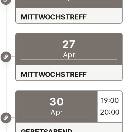
MIT­TWOCH­STREFF
27
Apr
MIT­TWOCH­STREFF
30
19:00
–
Apr
20:00
GE­B­ETSABEND