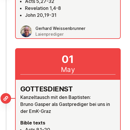
Acts 5,27-32
Revelation 1,4-8
John 20,19-31
Gerhard Weissenbrunner
Laienprediger
01
May
GOTTES­DI­ENST
Kanzeltausch mit den Baptisten:
Bruno Gasper als Gastprediger bei uns in
der EmK-Graz
Bible texts
Acts 9,1-20