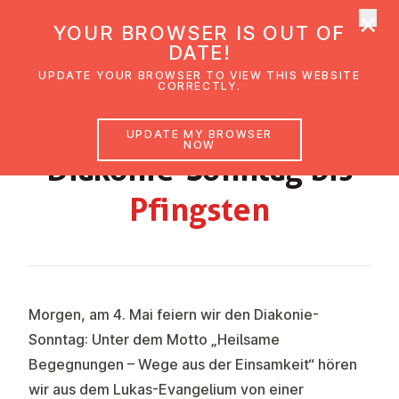
×
UMC Austria
YOUR BROWSER IS OUT OF
Ope
DATE!
UPDATE YOUR BROWSER TO VIEW THIS WEBSITE
CORRECTLY.
GEMEINDEBRIEF LINZ MAI 2025
UPDATE MY BROWSER
NOW
Diakonie-Sonntag bis
Pfingsten
Morgen, am
4. Mai
feiern wir den
Diakonie-
Sonntag
: Unter dem Motto „
Heilsame
Begegnungen – Wege aus der Einsamkeit“
hören
wir aus dem Lukas-Evangelium von einer