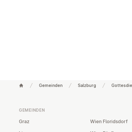
Gemeinden
Salzburg
Gottesdie
Fußzeile
GEMEINDEN
Graz
Wien Flo­rids­dorf