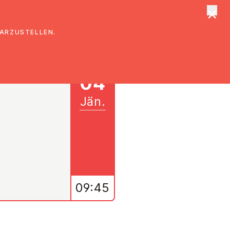
×
tungen
Suche
DARZUSTELLEN.
04
Jän.
09:45