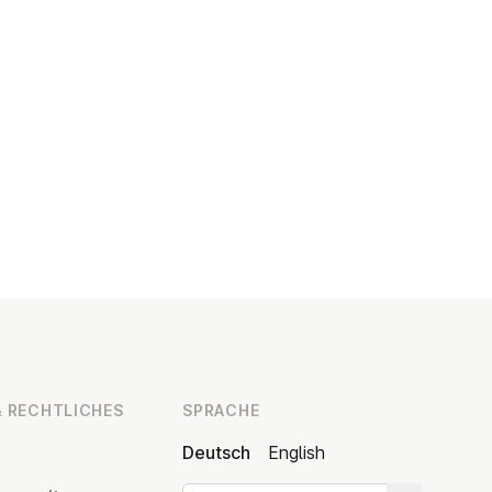
 RECHT­LI­CHES
SPRACHE
Deutsch
English