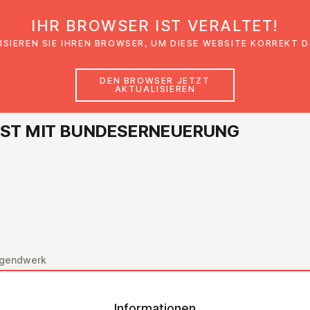
IHR BROWSER IST VERALTET!
den
Glaubensimpulse
News
Veranstal
ISIEREN SIE IHREN BROWSER, UM DIESE WEBSITE KORREKT 
DEN BROWSER JETZT
AKTUALISIEREN
NST MIT BUN­DES­ER­NEUE­RUNG
Jugendwerk
Informationen