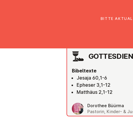
EmK Österreich
Über uns
Gemein
BITTE AKTUAL
SALZBURG
GOT­TES­DIE
Bibeltexte
Jesaja 60,1-6
Epheser 3,1-12
Matthäus 2,1-12
Dorothee Büürma
Pastorin, Kinder- & 