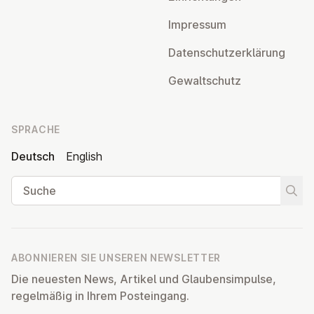
Impressum
Da­ten­schutz­er­klä­rung
Ge­walt­schutz
SPRACHE
Deutsch
English
Suche
Suche
ABONNIEREN SIE UNSEREN NEWSLETTER
Die neuesten News, Artikel und Glaubensimpulse,
regelmäßig in Ihrem Posteingang.