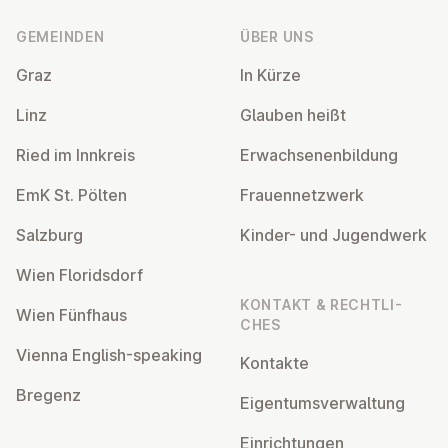
GEMEINDEN
ÜBER UNS
Graz
In Kürze
Linz
Glauben heißt
Ried im Innkreis
Er­wach­se­nen­bil­dung
EmK St. Pölten
Frau­en­netz­werk
Salzburg
Kinder- und Ju­gend­werk
Wien Flo­rids­dorf
KONTAKT & RECHT­LI­
Wien Fünfhaus
CHES
Vienna English-speaking
Kontakte
Bregenz
Ei­gen­tums­ver­wal­tung
Ein­rich­tun­gen