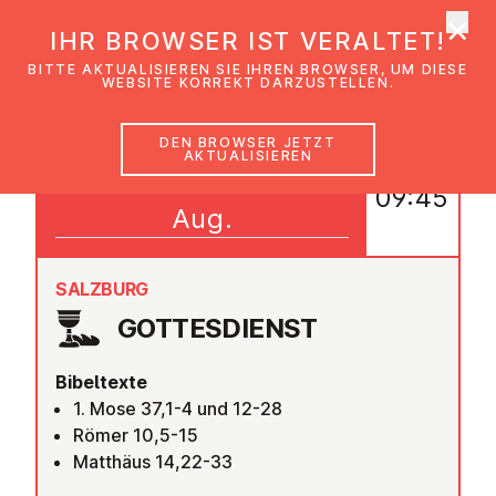
×
EmK Österreich
IHR BROWSER IST VERALTET!
Men
BITTE AKTUALISIEREN SIE IHREN BROWSER, UM DIESE
WEBSITE KORREKT DARZUSTELLEN.
DEN BROWSER JETZT
AKTUALISIEREN
09
09:45
Aug.
SALZBURG
GOT­TES­DIENST
Bibeltexte
1. Mose 37,1-4 und 12-28
Römer 10,5-15
Matthäus 14,22-33