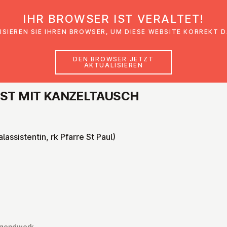
IHR BROWSER IST VERALTET!
den
Glaubensimpulse
News
Veranstal
ISIEREN SIE IHREN BROWSER, UM DIESE WEBSITE KORREKT 
DEN BROWSER JETZT
AKTUALISIEREN
NST MIT KAN­ZELTAUSCH
alassistentin, rk Pfarre St Paul)
Jugendwerk