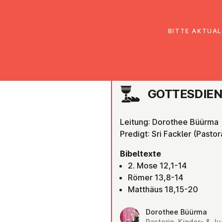
EmK Österreich
Über uns
Gemein
BITTE AKTUAL
SALZBURG
GOT­TES­DIE
Leitung: Dorothee Büürma
Predigt: Sri Fackler (Pastor
Bibeltexte
2. Mose 12,1-14
Römer 13,8-14
Matthäus 18,15-20
Dorothee Büürma
Pastorin, Kinder- & 