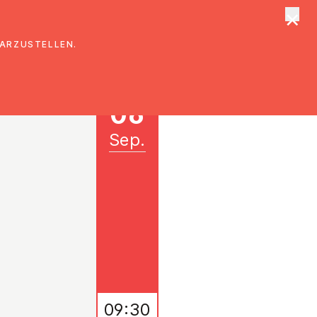
×
tungen
Suche
DARZUSTELLEN.
06
Sep.
09:30