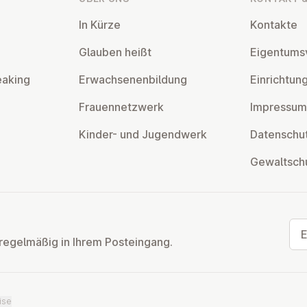
In Kürze
Kontakte
Glauben heißt
Ei­gen­tums­
eaking
Er­wach­se­nen­bil­dung
Ein­rich­tun
Frau­en­netz­werk
Impressum
Kinder- und Ju­gend­werk
Da­ten­schut
Ge­walt­sch
E-M
regelmäßig in Ihrem Posteingang.
ise