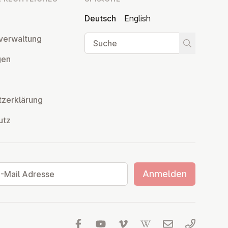
Deutsch
English
Suche
ver­wal­tung
Suche star
­gen
z­er­klä­rung
utz
ail Adresse
Anmelden