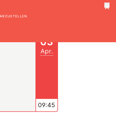
×
tungen
Suche
DARZUSTELLEN.
03
Apr.
09:45