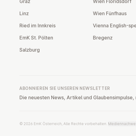
Graz
Wien Flo­rids­dorf
Linz
Wien Fünfhaus
Ried im Innkreis
Vienna English-sp
EmK St. Pölten
Bregenz
Salzburg
ABONNIEREN SIE UNSEREN NEWSLETTER
Die neuesten News, Artikel und Glaubensimpulse, 
© 2026 EmK Österreich, Alle Rechte vorbehalten.
Mediennachwe