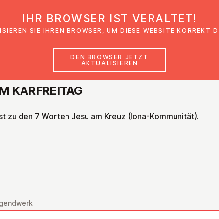
IHR BROWSER IST VERALTET!
den
Glaubensimpulse
News
Veranstal
ISIEREN SIE IHREN BROWSER, UM DIESE WEBSITE KORREKT 
DEN BROWSER JETZT
AKTUALISIEREN
M KAR­FREI­TAG
nst zu den 7 Worten Jesu am Kreuz (Iona-Kommunität).
Jugendwerk