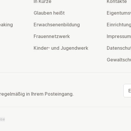
In Kürze
Kontakte
Glauben heißt
Ei­gen­tums­
eaking
Er­wach­se­nen­bil­dung
Ein­rich­tun
Frau­en­netz­werk
Impressum
Kinder- und Ju­gend­werk
Da­ten­schut
Ge­walt­sch
E-M
regelmäßig in Ihrem Posteingang.
ise