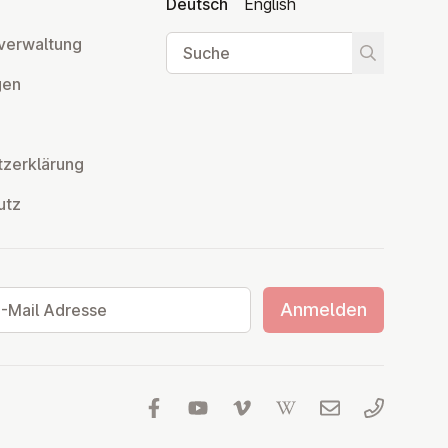
Deutsch
English
Suche
ver­wal­tung
Suche star
­gen
z­er­klä­rung
utz
ail Adresse
Anmelden