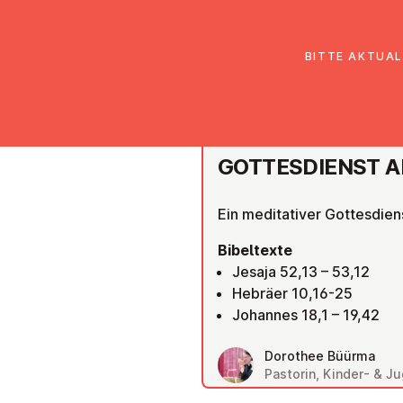
EmK Österreich
Über uns
Gemein
BITTE AKTUAL
SALZBURG
GOT­TES­DIENST A
Ein meditativer Gottesdie
Bibeltexte
Jesaja 52,13 – 53,12
Hebräer 10,16-25
Johannes 18,1 – 19,42
Dorothee Büürma
Pastorin, Kinder- & 