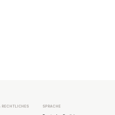
 RECHT­LI­CHES
SPRACHE