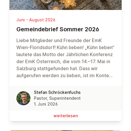
Juni - August 2026
Ge­mein­de­brief Sommer 2026
Liebe Mitglieder und Freunde der EmK
Wien-Floridsdorf! Kühn lieben! „Kühn lieben“
lautete das Motto der Jährlichen Konferenz
der EmK Österreich, die vom 14.–17. Mai in
Salzburg stattgefunden hat. Dass wir
aufgerufen werden zu lieben, ist im Kontext
der Kirche wenig überraschend. „Kühn zu
lieben“ ist jedoch eine ungewöhnliche
Stefan Schröckenfuchs
Formulierung. Wobei: ist Liebe nicht
Pastor, Superintendent
eigentlich immer kühn?Wer liebt, geht ein
1. Juni 2026
Risiko ein. Denn zu lieben heißt, sich zu
wei­ter­le­sen
öffnen, den Schutzmantel abzulegen, sich
verletzlich zu machen. Liebe ist immer ein