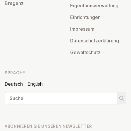
Bregenz
Ei­gen­tums­ver­wal­tung
Ein­rich­tun­gen
Impressum
Da­ten­schutz­er­klä­rung
Ge­walt­schutz
SPRACHE
Deutsch
English
Suche
Suche
ABONNIEREN SIE UNSEREN NEWSLETTER