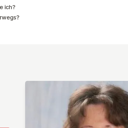
e ich?
terwegs?