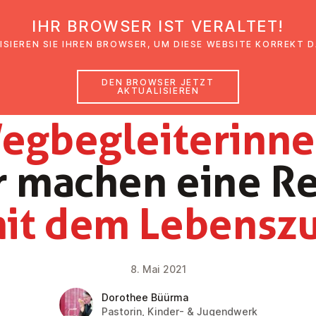
IHR BROWSER IST VERALTET!
den
Glaubensimpulse
News
Veranstal
ISIEREN SIE IHREN BROWSER, UM DIESE WEBSITE KORREKT 
DEN BROWSER JETZT
AKTUALISIEREN
NEWS
g­be­glei­te­rin­n
r machen eine Re
it dem Lebensz
8. Mai 2021
Dorothee Büürma
Pastorin, Kinder- & Jugendwerk