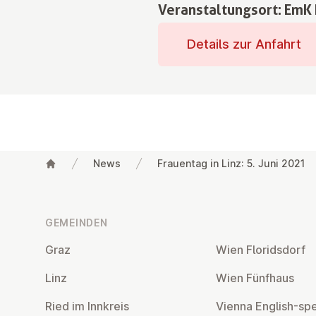
Veranstaltungsort: EmK 
Details zur Anfahrt
News
Frauentag in Linz: 5. Juni 2021
Fußzeile
GEMEINDEN
Graz
Wien Flo­rids­dorf
Linz
Wien Fünfhaus
Ried im Innkreis
Vienna English-sp