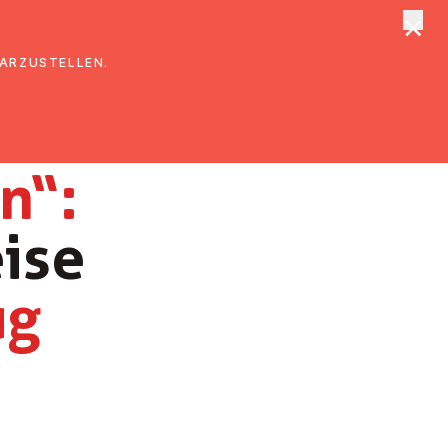
×
tungen
Suche
DARZUSTELLEN.
en“:
ise
ug