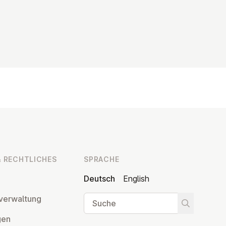
 RECHT­LI­CHES
SPRACHE
Deutsch
English
Suche
ver­wal­tung
Suche star
­gen