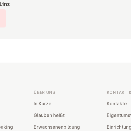
Linz
ÜBER UNS
KONTAKT &
In Kürze
Kontakte
Glauben heißt
Ei­gen­tums­
eaking
Er­wach­se­nen­bil­dung
Ein­rich­tun