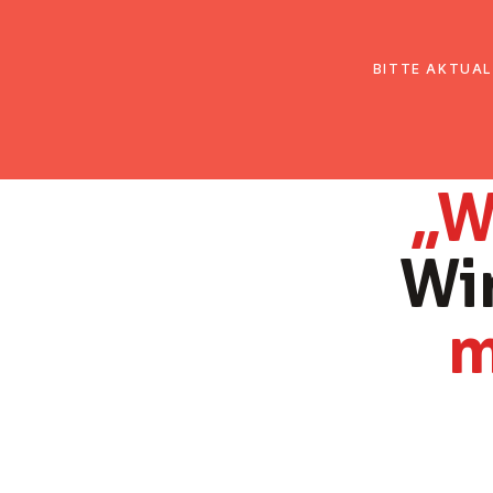
EmK Österreich
Über uns
Gemein
BITTE AKTUAL
„We
Wi
m