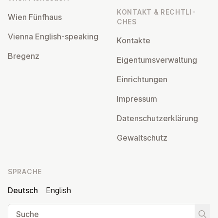
KONTAKT & RECHT­LI­
Wien Fünfhaus
CHES
Vienna English-speaking
Kontakte
Bregenz
Ei­gen­tums­ver­wal­tung
Ein­rich­tun­gen
Impressum
Da­ten­schutz­er­klä­rung
Ge­walt­schutz
SPRACHE
Deutsch
English
Suche