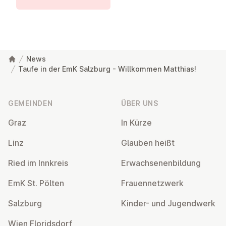
News
Taufe in der EmK Salzburg - Willkommen Matthias!
Fußzeile
GEMEINDEN
ÜBER UNS
Graz
In Kürze
Linz
Glauben heißt
Ried im Innkreis
Er­wach­se­nen­bil­dung
EmK St. Pölten
Frau­en­netz­werk
Salzburg
Kinder- und Ju­gend­werk
Wien Flo­rids­dorf