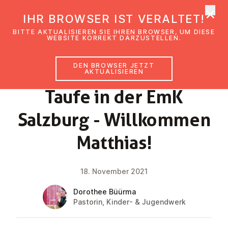
×
EmK Österreich
IHR BROWSER IST VERALTET!
Men
BITTE AKTUALISIEREN SIE IHREN BROWSER, UM DIESE
WEBSITE KORREKT DARZUSTELLEN.
DEN BROWSER JETZT
NEWS
AKTUALISIEREN
Taufe in der EmK
Salzburg - Will­kom­men
Matthias!
18. November 2021
Dorothee Büürma
Pastorin, Kinder- & Jugendwerk