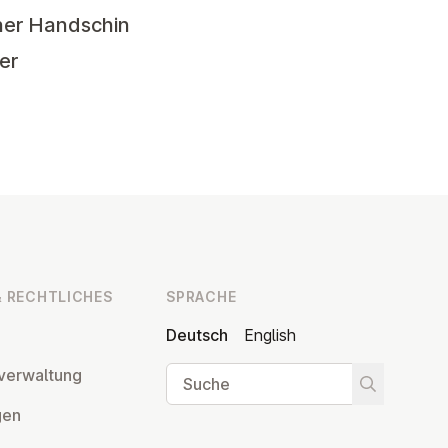
ther Handschin
er
 RECHT­LI­CHES
SPRACHE
Deutsch
English
Suche
ver­wal­tung
Suche star
­gen