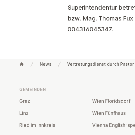
Superintendentur betre
bzw. Mag. Thomas Fux (
004316045347.
News
Vertretungsdienst durch Pastor
Fußzeile
GEMEINDEN
Graz
Wien Flo­rids­dorf
Linz
Wien Fünfhaus
Ried im Innkreis
Vienna English-sp