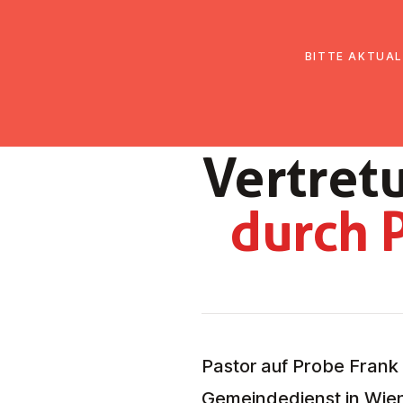
EmK Österreich
Über uns
Gemein
BITTE AKTUAL
Ver­tre­
durch 
Pastor auf Probe Frank
Gemeindedienst in Wie