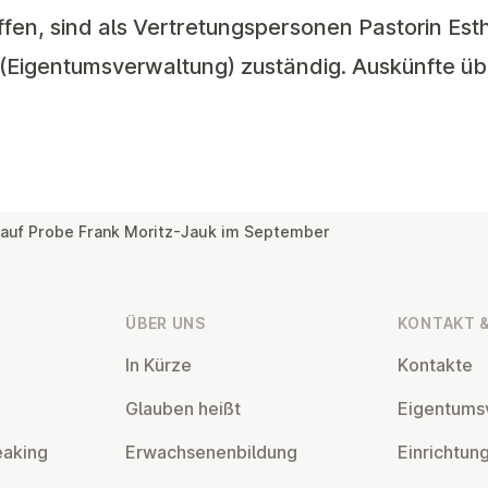
ffen, sind als Vertretungspersonen Pastorin Es
Eigentumsverwaltung) zuständig. Auskünfte üb
 auf Probe Frank Moritz-Jauk im September
ÜBER UNS
KONTAKT &
In Kürze
Kontakte
Glauben heißt
Ei­gen­tums­
eaking
Er­wach­se­nen­bil­dung
Ein­rich­tun