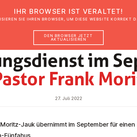
IHR BROWSER IST VERALTET!
den
Glaubensimpulse
News
Veranstal
ISIEREN SIE IHREN BROWSER, UM DIESE WEBSITE KORREKT 
DEN BROWSER JETZT
AKTUALISIEREN
NEWS
tungs­dienst im 
Pastor Frank Mori
27. Juli 2022
 Moritz-Jauk übernimmt im September für eine
n-Fünfahus