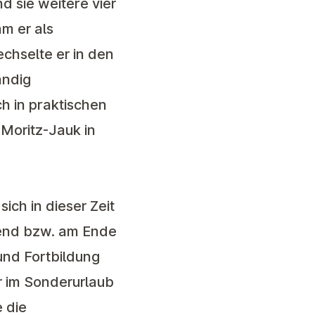
 sie weitere vier
m er als
chselte er in den
ändig
h in praktischen
 Moritz-Jauk in
ch in dieser Zeit
rend bzw. am Ende
und Fortbildung
r im Sonderurlaub
e die