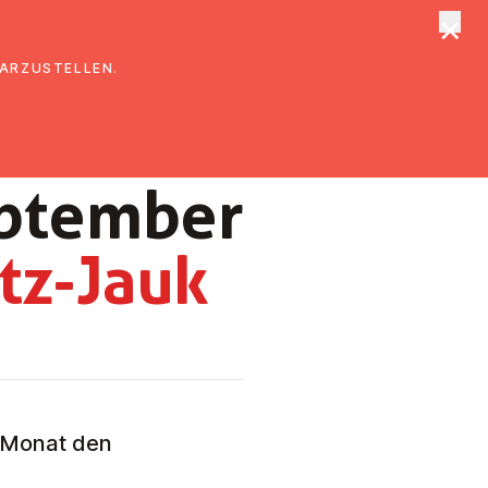
×
tungen
Suche
DARZUSTELLEN.
September
tz-Jauk
n Monat den