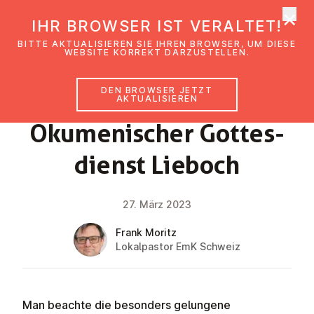
×
EmK Österreich
IHR BROWSER IST VERALTET!
Men
BITTE AKTUALISIEREN SIE IHREN BROWSER, UM DIESE
WEBSITE KORREKT DARZUSTELLEN.
DEN BROWSER JETZT
NEWS
AKTUALISIEREN
Öku­me­ni­scher Got­tes­
dienst Lieboch
27. März 2023
Frank Moritz
Lokalpastor EmK Schweiz
Man beachte die besonders gelungene