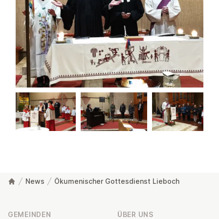
News
Ökumenischer Gottesdienst Lieboch
Fußzeile
GEMEINDEN
ÜBER UNS