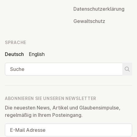
Da­ten­schutz­er­klä­rung
Ge­walt­schutz
SPRACHE
Deutsch
English
Suche
Suche
ABONNIEREN SIE UNSEREN NEWSLETTER
Die neuesten News, Artikel und Glaubensimpulse,
regelmäßig in Ihrem Posteingang.
E-Mail Adresse