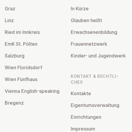
Graz
In Kürze
Linz
Glauben heißt
Ried im Innkreis
Er­wach­se­nen­bil­dung
EmK St. Pölten
Frau­en­netz­werk
Salzburg
Kinder- und Ju­gend­werk
Wien Flo­rids­dorf
KONTAKT & RECHT­LI­
Wien Fünfhaus
CHES
Vienna English-speaking
Kontakte
Bregenz
Ei­gen­tums­ver­wal­tung
Ein­rich­tun­gen
Impressum