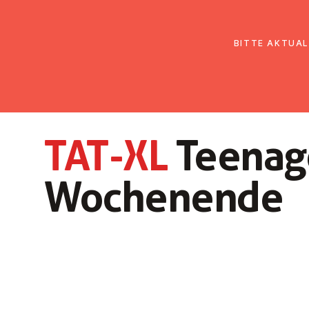
EmK Österreich
Über uns
Gemein
BITTE AKTUAL
TAT-XL
Teenag
Wochenende