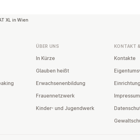
T XL in Wien
ÜBER UNS
KONTAKT &
In Kürze
Kontakte
Glauben heißt
Ei­gen­tums­
eaking
Er­wach­se­nen­bil­dung
Ein­rich­tun
Frau­en­netz­werk
Impressum
Kinder- und Ju­gend­werk
Da­ten­schut
Ge­walt­sch