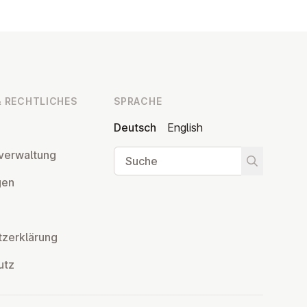
 RECHT­LI­CHES
SPRACHE
Deutsch
English
Suche
ver­wal­tung
Suche star
­gen
z­er­klä­rung
utz