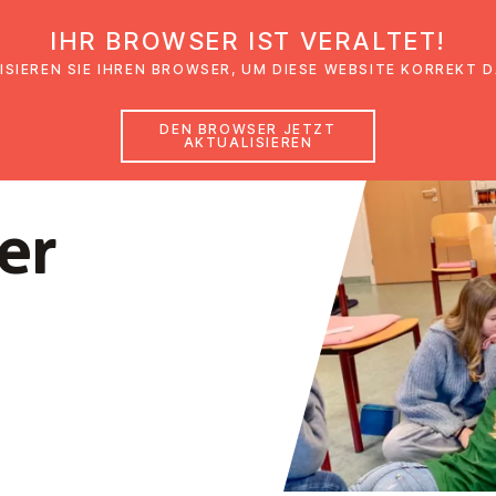
IHR BROWSER IST VERALTET!
den
Glaubensimpulse
News
Veranstal
ISIEREN SIE IHREN BROWSER, UM DIESE WEBSITE KORREKT 
DEN BROWSER JETZT
AKTUALISIEREN
er