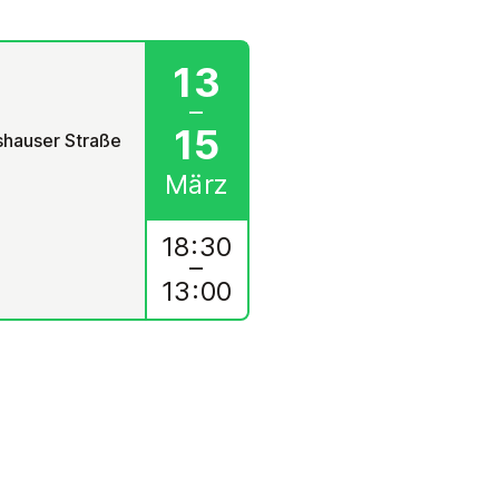
13
–
15
shauser Straße
März
18:30
–
13:00