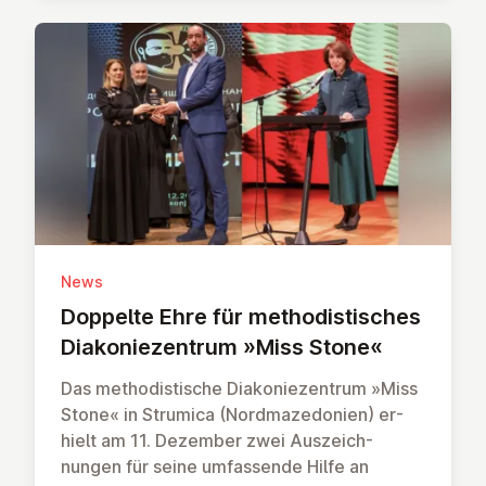
News
Dop­pelte Ehre für metho­dis­tisches
Dia­konie­zen­trum »Miss Stone«
Das metho­dis­tische Dia­konie­zen­trum »Miss
Stone« in Stru­mica (Nord­maze­do­nien) er­
hielt am 11. De­zem­ber zwei Aus­zeich­
nungen für seine um­fassen­de Hilfe an