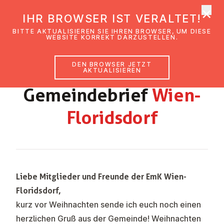
×
EmK Österreich
IHR BROWSER IST VERALTET!
Men
BITTE AKTUALISIEREN SIE IHREN BROWSER, UM DIESE
WEBSITE KORREKT DARZUSTELLEN.
DEN BROWSER JETZT
WEIHNACHTEN - JÄNNER
AKTUALISIEREN
Ge­mein­de­brief
Wien-
Flo­rids­dorf
Liebe Mitglieder und Freunde der EmK Wien-
Floridsdorf,
kurz vor Weihnachten sende ich euch noch einen
herzlichen Gruß aus der Gemeinde! Weihnachten