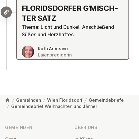
FLO­RIDS­DOR­FER G'­MISCH­
TER SATZ
Thema: Licht und Dunkel. Anschließend
Süßes und Herzhaftes
Ruth Armeanu
Laienpredigerin
Gemeinden
Wien Floridsdorf
Gemeindebriefe
Gemeindebrief Weihnachten und Jänner
Fußzeile
GEMEINDEN
ÜBER UNS