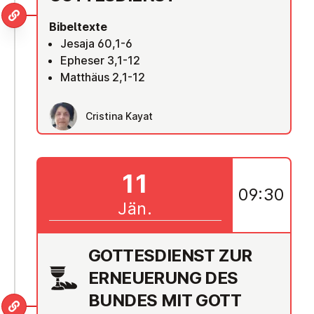
Bibeltexte
Jesaja 60,1-6
Epheser 3,1-12
Matthäus 2,1-12
Cristina Kayat
11
09:30
Jän.
GOT­TES­DIENST ZUR
ER­NEUE­RUNG DES
BUNDES MIT GOTT