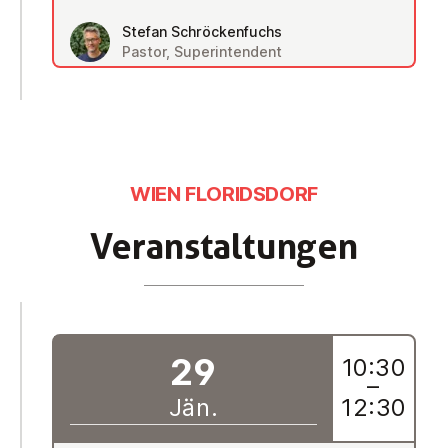
Stefan Schröckenfuchs
Pastor, Superintendent
WIEN FLORIDSDORF
Ver­an­stal­tun­gen
29
10:30
–
Jän.
12:30