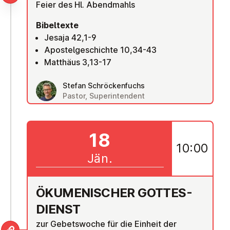
Feier des Hl. Abendmahls
Bibeltexte
Jesaja 42,1-9
Apostelgeschichte 10,34-43
Matthäus 3,13-17
Stefan Schröckenfuchs
Pastor, Superintendent
18
10:00
Jän.
ÖKU­ME­NI­SCHER GOT­TES­
DIENST
zur Gebetswoche für die Einheit der