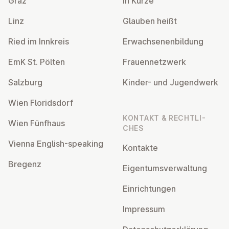
Graz
In Kürze
Linz
Glauben heißt
Ried im Innkreis
Er­wach­se­nen­bil­dung
EmK St. Pölten
Frau­en­netz­werk
Salzburg
Kinder- und Ju­gend­werk
Wien Flo­rids­dorf
KONTAKT & RECHT­LI­
Wien Fünfhaus
CHES
Vienna English-speaking
Kontakte
Bregenz
Ei­gen­tums­ver­wal­tung
Ein­rich­tun­gen
Impressum