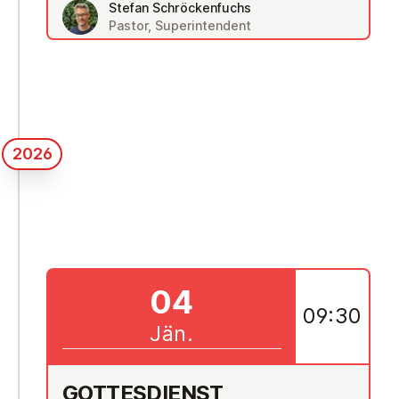
Stefan Schröckenfuchs
Pastor, Superintendent
2026
04
09:30
Jän.
GOT­TES­DIENST