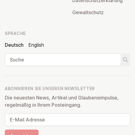
Da­ten­schutz­er­klä­rung
Ge­walt­schutz
SPRACHE
Deutsch
English
Suche
Suche
ABONNIEREN SIE UNSEREN NEWSLETTER
Die neuesten News, Artikel und Glaubensimpulse,
regelmäßig in Ihrem Posteingang.
E-Mail Adresse