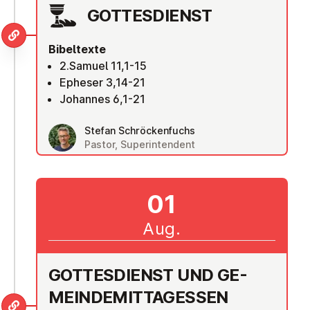
GOT­TES­DIENST
Bibeltexte
2.Samuel 11,1-15
Epheser 3,14-21
Johannes 6,1-21
Stefan Schröckenfuchs
Pastor, Superintendent
01
Aug.
GOT­TES­DIENST UND GE­
MEIN­DE­MIT­TAG­ESSEN