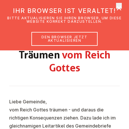
×
EmK Österreich
IHR BROWSER IST VERALTET!
Men
BITTE AKTUALISIEREN SIE IHREN BROWSER, UM DIESE
WEBSITE KORREKT DARZUSTELLEN.
DEN BROWSER JETZT
SOMMER 2021
AKTUALISIEREN
Träumen
vom Reich
Gottes
Liebe Gemeinde,
vom Reich Gottes träumen - und daraus die
richtigen Konsequenzen ziehen. Dazu lade ich im
gleichnamigen Leitartikel des Gemeindebriefe