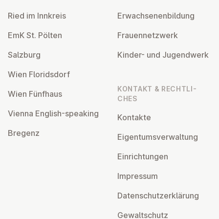
Ried im Innkreis
Er­wach­se­nen­bil­dung
EmK St. Pölten
Frau­en­netz­werk
Salzburg
Kinder- und Ju­gend­werk
Wien Flo­rids­dorf
KONTAKT & RECHT­LI­
Wien Fünfhaus
CHES
Vienna English-speaking
Kontakte
Bregenz
Ei­gen­tums­ver­wal­tung
Ein­rich­tun­gen
Impressum
Da­ten­schutz­er­klä­rung
Ge­walt­schutz