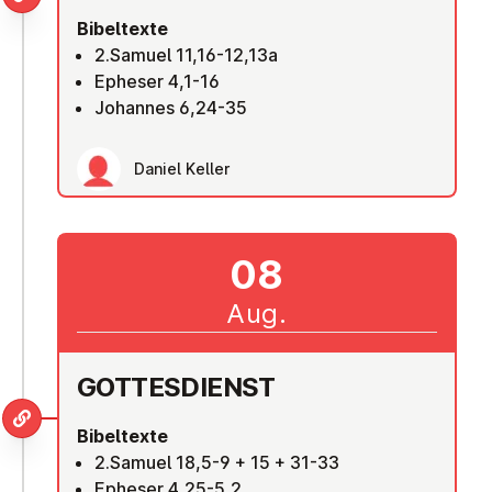
Bibeltexte
2.Samuel 11,16-12,13a
Epheser 4,1-16
Johannes 6,24-35
Daniel Keller
08
Aug.
GOT­TES­DIENST
Bibeltexte
2.Samuel 18,5-9 + 15 + 31-33
Epheser 4,25-5,2