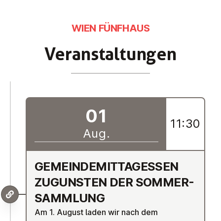
WIEN FÜNFHAUS
Ver­an­stal­tun­gen
01
11:30
Aug.
GE­MEIN­DE­MIT­TAG­ESSEN
ZUGUNSTEN DER SOM­MER­
SAMM­LUNG
Am 1. August laden wir nach dem