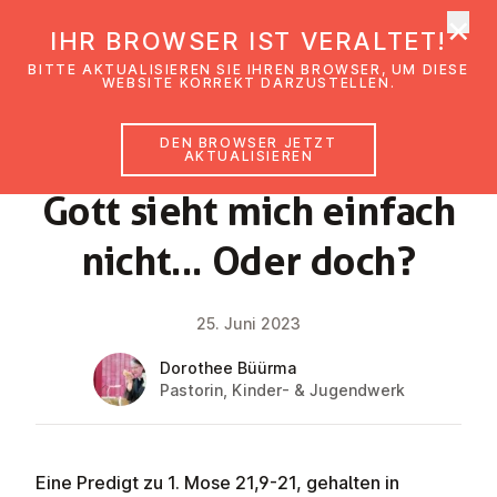
×
EmK Österreich
IHR BROWSER IST VERALTET!
Men
BITTE AKTUALISIEREN SIE IHREN BROWSER, UM DIESE
WEBSITE KORREKT DARZUSTELLEN.
DEN BROWSER JETZT
GLAUBENSIMPULS
AKTUALISIEREN
Gott sieht mich einfach
nicht... Oder doch?
25. Juni 2023
Dorothee Büürma
Pastorin, Kinder- & Jugendwerk
Eine Predigt zu 1. Mose 21,9-21, gehalten in