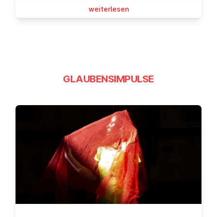
wei­ter­le­sen
GLAUBENSIMPULSE