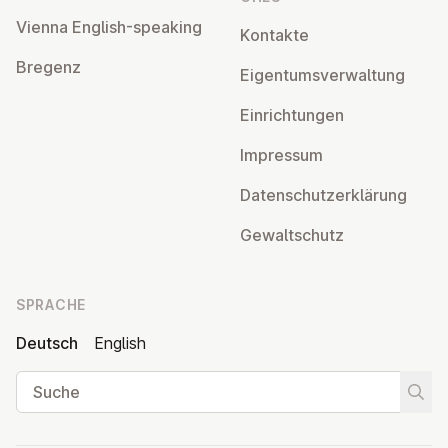
Vienna English-speaking
Kontakte
Bregenz
Ei­gen­tums­ver­wal­tung
Ein­rich­tun­gen
Impressum
Da­ten­schutz­er­klä­rung
Ge­walt­schutz
SPRACHE
Deutsch
English
Suche
Suche