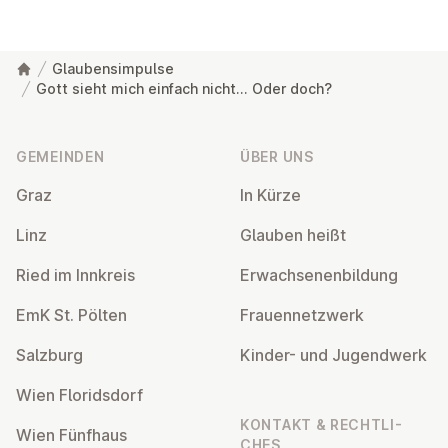
Glaubensimpulse
Gott sieht mich einfach nicht... Oder doch?
Fußzeile
GEMEINDEN
ÜBER UNS
Graz
In Kürze
Linz
Glauben heißt
Ried im Innkreis
Er­wach­se­nen­bil­dung
EmK St. Pölten
Frau­en­netz­werk
Salzburg
Kinder- und Ju­gend­werk
Wien Flo­rids­dorf
KONTAKT & RECHT­LI­
Wien Fünfhaus
CHES