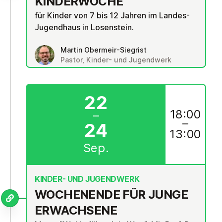
KIN­DER­WO­CHE
für Kinder von 7 bis 12 Jahren im Landes-
Jugendhaus in Losenstein.
Martin Obermeir-Siegrist
Pastor, Kinder- und Jugendwerk
22
18:00
–
–
24
13:00
Sep.
KINDER- UND JUGENDWERK
WO­CHEN­EN­DE FÜR JUNGE
ER­WACH­SE­NE