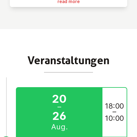
read more
Ver­an­stal­tun­gen
20
18:00
–
–
26
10:00
Aug.