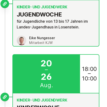
KINDER- UND JUGENDWERK
JU­GEND­WO­CHE
für Jugendliche von 13 bis 17 Jahren im
Landes-Jugendhaus in Losenstein.
Eike Nungesser
Mitarbeit KJW
20
18:00
–
–
26
10:00
Aug.
KINDER- UND JUGENDWERK