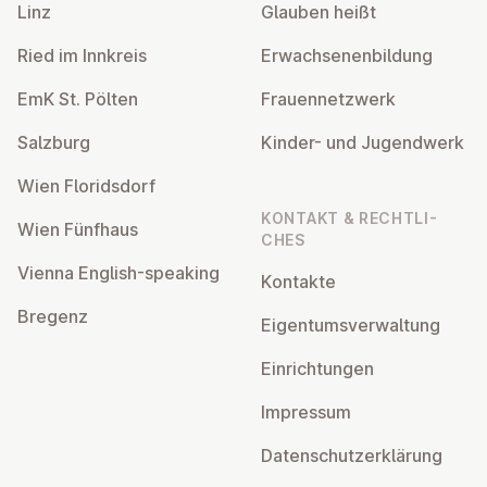
Linz
Glauben heißt
Ried im Innkreis
Er­wach­se­nen­bil­dung
EmK St. Pölten
Frau­en­netz­werk
Salzburg
Kinder- und Ju­gend­werk
Wien Flo­rids­dorf
KONTAKT & RECHT­LI­
Wien Fünfhaus
CHES
Vienna English-speaking
Kontakte
Bregenz
Ei­gen­tums­ver­wal­tung
Ein­rich­tun­gen
Impressum
Da­ten­schutz­er­klä­rung