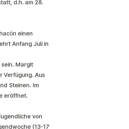
att, d.h. am 28.
Chacón einen
hrt Anfang Juli in
 sein. Margit
r Verfügung. Aus
nd Steinen. Im
e eröffnet.
 Jugendliche von
gend
woche (13-17