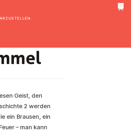
×
tungen
Suche
DARZUSTELLEN.
5
immel
iesen Geist, den
eschichte 2 werden
ie ein Brausen, ein
 Feuer – man kann