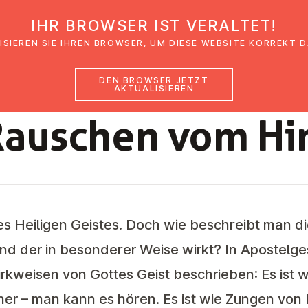
IHR BROWSER IST VERALTET!
den
Glaubensimpulse
News
Veranstal
ISIEREN SIE IHREN BROWSER, UM DIESE WEBSITE KORREKT 
DEN BROWSER JETZT
AKTUALISIEREN
GEMEINDENACHRICHTEN GRAZ JUNI - JULI 202
Rauschen vom H
des Heiligen Geistes. Doch wie beschreibt man d
nd der in besonderer Weise wirkt? In Apostelg
rkweisen von Gottes Geist beschrieben: Es ist w
r – man kann es hören. Es ist wie Zungen von