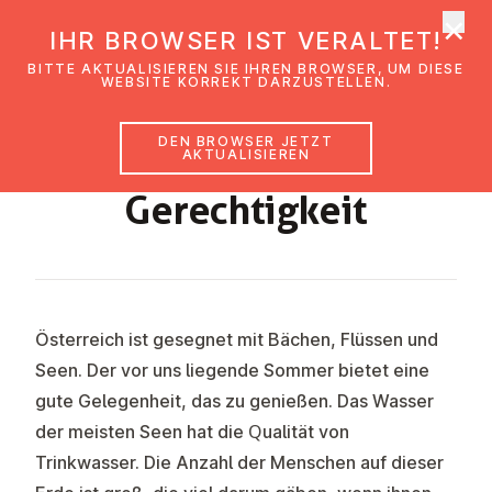
×
EmK Österreich
IHR BROWSER IST VERALTET!
Men
BITTE AKTUALISIEREN SIE IHREN BROWSER, UM DIESE
WEBSITE KORREKT DARZUSTELLEN.
DEN BROWSER JETZT
Wasser als Frage der
AKTUALISIEREN
Ge­rech­tig­keit
Österreich ist gesegnet mit Bächen, Flüssen und
Seen. Der vor uns liegende Sommer bietet eine
gute Gelegenheit, das zu genießen. Das Wasser
der meisten Seen hat die Qualität von
Trinkwasser. Die Anzahl der Menschen auf dieser