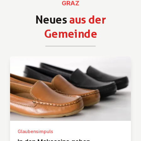
GRAZ
Neues
aus der
Gemeinde
Glaubensimpuls