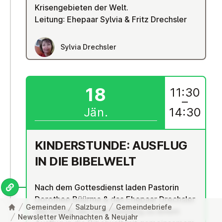
Krisengebieten der Welt.
Leitung: Ehepaar Sylvia & Fritz Drechsler
Sylvia Drechsler
18
11:30
–
Jän.
14:30
KIN­DER­STUN­DE: AUSFLUG
IN DIE BIBELWELT
Nach dem Gottesdienst laden Pastorin
Dorothee Büürma & das Ehepaar Drechsler
Gemeinden
Salzburg
Gemeindebriefe
alle Kinder der EmK Salzburg zu einem
Newsletter Weihnachten & Neujahr