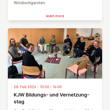
Windischgarsten.
learn more
28. Feb 2026
|
10:30 – 16:00
KJW Bildungs- und Vernet­zung­
stag