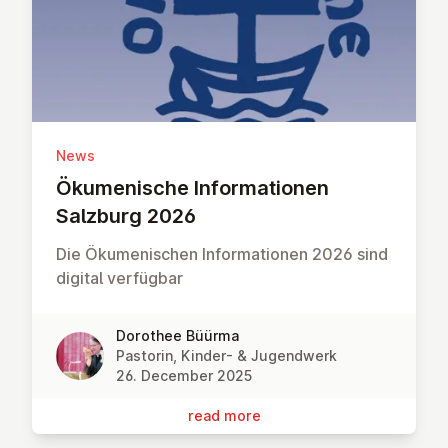
News
Öku­men­is­che In­form­a­tion­en
Salzburg 2026
Die Ökumenischen Informationen 2026 sind
digital verfügbar
Dorothee Büürma
Pastorin, Kinder- & Jugendwerk
26. December 2025
read more