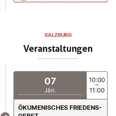
SALZBURG
Ver­an­stal­tun­gen
07
10:00
–
Jän.
11:00
ÖKU­ME­NI­SCHES FRIE­DENS­
GE­BET