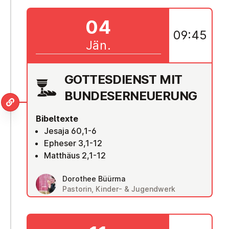
04
09:45
Jän.
GOT­TES­DIENST MIT
BUN­DES­ER­NEUE­RUNG
Bibeltexte
Jesaja 60,1-6
Epheser 3,1-12
Matthäus 2,1-12
Dorothee Büürma
Pastorin, Kinder- & Jugendwerk