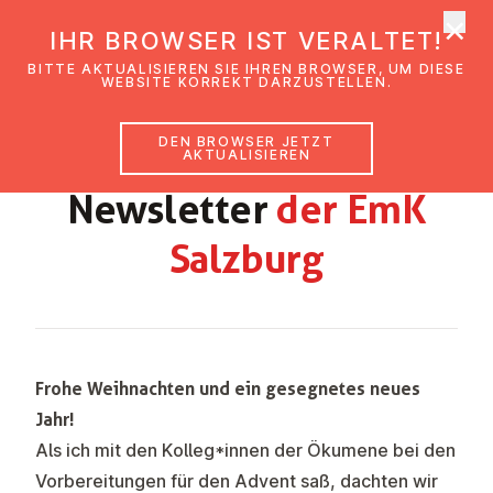
×
EmK Österreich
IHR BROWSER IST VERALTET!
Men
BITTE AKTUALISIEREN SIE IHREN BROWSER, UM DIESE
WEBSITE KORREKT DARZUSTELLEN.
DEN BROWSER JETZT
WEIHNACHTEN & NEUJAHR (2025-26)
AKTUALISIEREN
News­let­ter
der EmK
Salzburg
Frohe Weihnachten und ein gesegnetes neues
Jahr!
Als ich mit den Kolleg*innen der Ökumene bei den
Vorbereitungen für den Advent saß, dachten wir