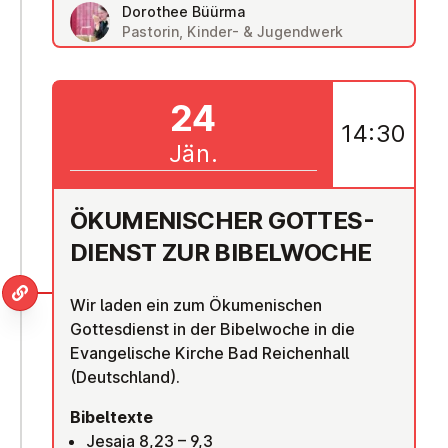
Dorothee Büürma
Pastorin, Kinder- & Jugendwerk
24
14:30
Jän.
ÖKU­ME­NI­SCHER GOT­TES­
DIENST ZUR BI­BEL­WO­CHE
Wir laden ein zum Ökumenischen
Gottesdienst in der Bibelwoche in die
Evangelische Kirche Bad Reichenhall
(Deutschland).
Bibeltexte
Jesaja 8,23 – 9,3