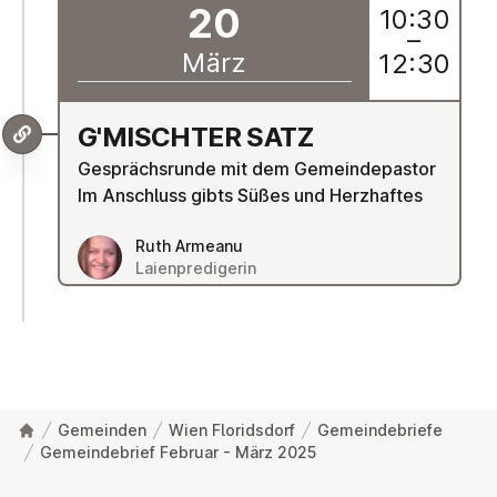
20
10:30
–
März
12:30
G'­MISCH­TER SATZ
Gesprächsrunde mit dem Gemeindepastor
Im Anschluss gibts Süßes und Herzhaftes
Ruth Armeanu
Laienpredigerin
Gemeinden
Wien Floridsdorf
Gemeindebriefe
Gemeindebrief Februar - März 2025
Fußzeile