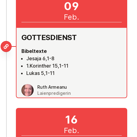
09
Feb.
GOT­TES­DIENST
Bibeltexte
Jesaja 6,1-8
1.Korinther 15,1-11
Lukas 5,1-11
Ruth Armeanu
Laienpredigerin
16
Feb.