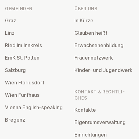
GEMEINDEN
ÜBER UNS
Graz
In Kürze
Linz
Glauben heißt
Ried im Innkreis
Er­wach­se­nen­bil­dung
EmK St. Pölten
Frau­en­netz­werk
Salzburg
Kinder- und Ju­gend­werk
Wien Flo­rids­dorf
KONTAKT & RECHT­LI­
Wien Fünfhaus
CHES
Vienna English-speaking
Kontakte
Bregenz
Ei­gen­tums­ver­wal­tung
Ein­rich­tun­gen