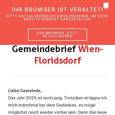
×
EmK Österreich
IHR BROWSER IST VERALTET!
Men
BITTE AKTUALISIEREN SIE IHREN BROWSER, UM DIESE
WEBSITE KORREKT DARZUSTELLEN.
DEN BROWSER JETZT
FEBRUAR – MÄRZ 2025
AKTUALISIEREN
Ge­mein­de­brief
Wien-
Flo­rids­dorf
Liebe Gemeinde,
Das Jahr 2025 ist noch jung. Trotzdem ertappe ich
mich manchmal bei dem Gedanken, es möge
möglichst rasch wieder vorbei sein. Denn das neue