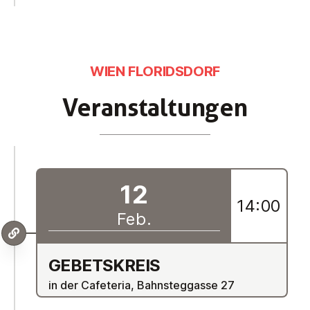
WIEN FLORIDSDORF
Ver­an­stal­tun­gen
12
14:00
Feb.
GE­BETS­KREIS
in der Cafeteria, Bahnsteggasse 27