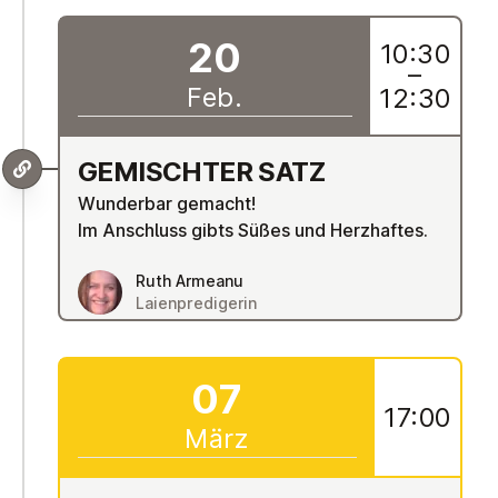
20
10:30
–
Feb.
12:30
GE­MISCH­TER SATZ
Wunderbar gemacht!
Im Anschluss gibts Süßes und Herzhaftes.
Ruth Armeanu
Laienpredigerin
07
17:00
März