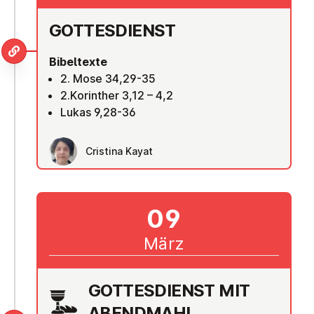
GOT­TES­DIENST
Bibeltexte
2. Mose 34,29-35
2.Korinther 3,12 – 4,2
Lukas 9,28-36
Cristina Kayat
09
März
GOT­TES­DIENST MIT
ABENDMAHL