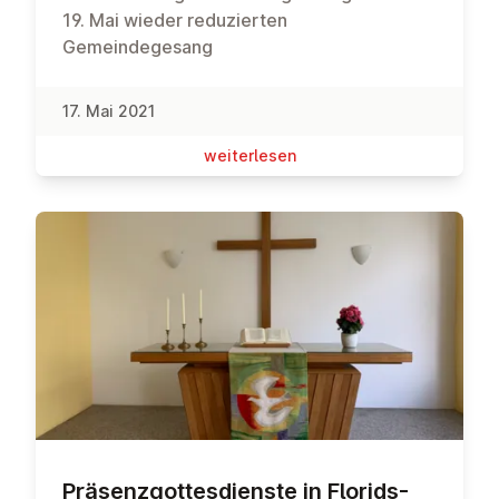
19. Mai wieder reduzierten
Gemeindegesang
17. Mai 2021
wei­ter­le­sen
Prä­senz­got­tes­diens­te in Flo­rids­