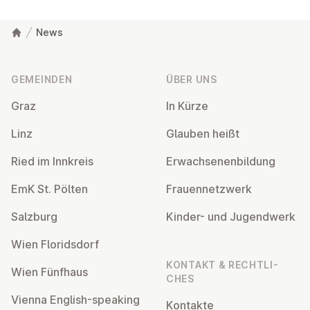
News
Fußzeile
GEMEINDEN
ÜBER UNS
Graz
In Kürze
Linz
Glauben heißt
Ried im Innkreis
Er­wach­se­nen­bil­dung
EmK St. Pölten
Frau­en­netz­werk
Salzburg
Kinder- und Ju­gend­werk
Wien Flo­rids­dorf
KONTAKT & RECHT­LI­
Wien Fünfhaus
CHES
Vienna English-speaking
Kontakte