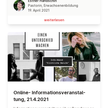
Esther Handschin
Pastorin, Erwachsenenbildung
19. April 2021
wei­ter­le­sen
Online- In­for­ma­ti­ons­ver­an­stal­
tung, 21.4.2021