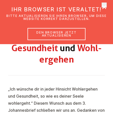
×
EmK Österreich
IHR BROWSER IST VERALTET!
Men
BITTE AKTUALISIEREN SIE IHREN BROWSER, UM DIESE
WEBSITE KORREKT DARZUSTELLEN.
DEN BROWSER JETZT
GEMEINDEBRIEF LINZ MAI-JUNI 2022
AKTUALISIEREN
Ge­sund­heit
und
Wohl­
erge­hen
„Ich wünsche dir in jeder Hinsicht Wohlergehen
und Gesundheit, so wie es deiner Seele
wohlergeht.“ Diesem Wunsch aus dem 3.
Johannesbrief schließen wir uns an. Gedanken von