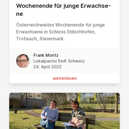
Wo­chen­en­de für junge Er­wach­se­
ne
Österreichweites Wochenende für junge
Erwachsene in Schloss Stibichhofen,
Trofaiach, Steiermark.
Frank Moritz
Lokalpastor EmK Schweiz
24. April 2022
wei­ter­le­sen