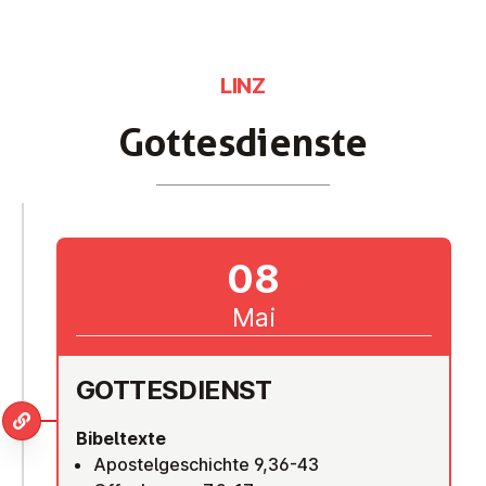
LINZ
Got­tes­diens­te
08
Mai
GOT­TES­DIENST
Bibeltexte
Apostelgeschichte 9,36-43