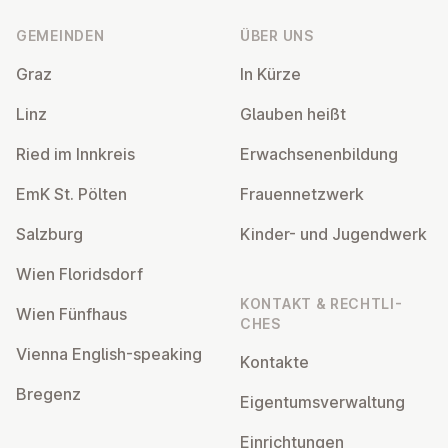
GEMEINDEN
ÜBER UNS
Graz
In Kürze
Linz
Glauben heißt
Ried im Innkreis
Er­wach­se­nen­bil­dung
EmK St. Pölten
Frau­en­netz­werk
Salzburg
Kinder- und Ju­gend­werk
Wien Flo­rids­dorf
KONTAKT & RECHT­LI­
Wien Fünfhaus
CHES
Vienna English-speaking
Kontakte
Bregenz
Ei­gen­tums­ver­wal­tung
Ein­rich­tun­gen