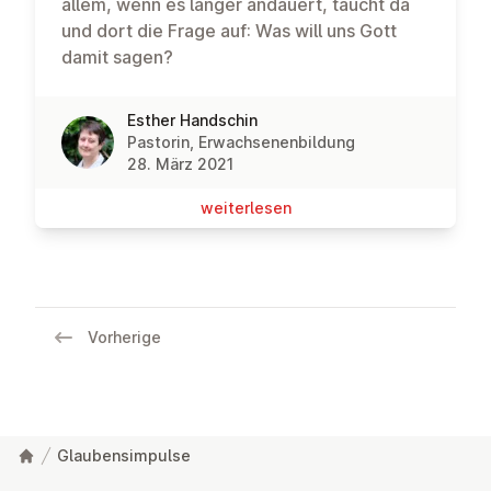
allem, wenn es länger andauert, taucht da
und dort die Frage auf: Was will uns Gott
damit sagen?
Esther Handschin
Pastorin, Erwachsenenbildung
28. März 2021
wei­ter­le­sen
Vorherige
Glaubensimpulse
Fußzeile