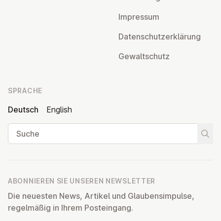
Impressum
Da­ten­schutz­er­klä­rung
Ge­walt­schutz
SPRACHE
Deutsch
English
Suche
Suche
ABONNIEREN SIE UNSEREN NEWSLETTER
Die neuesten News, Artikel und Glaubensimpulse,
regelmäßig in Ihrem Posteingang.