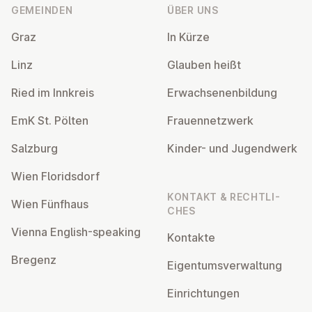
GEMEINDEN
ÜBER UNS
Graz
In Kürze
Linz
Glauben heißt
Ried im Innkreis
Er­wach­se­nen­bil­dung
EmK St. Pölten
Frau­en­netz­werk
Salzburg
Kinder- und Ju­gend­werk
Wien Flo­rids­dorf
KONTAKT & RECHT­LI­
Wien Fünfhaus
CHES
Vienna English-speaking
Kontakte
Bregenz
Ei­gen­tums­ver­wal­tung
Ein­rich­tun­gen