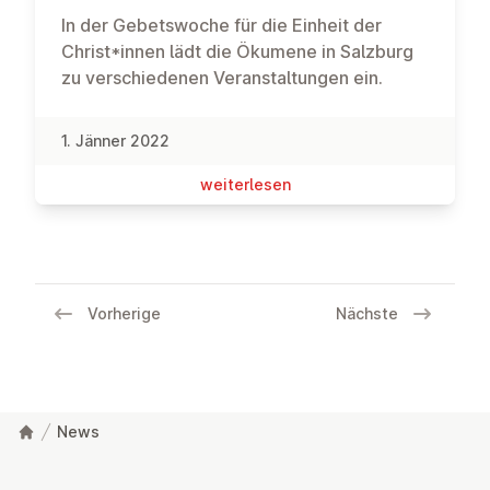
In der Gebetswoche für die Einheit der
Christ*innen lädt die Ökumene in Salzburg
zu verschiedenen Veranstaltungen ein.
1. Jänner 2022
wei­ter­le­sen
Vorherige
Nächste
News
Fußzeile