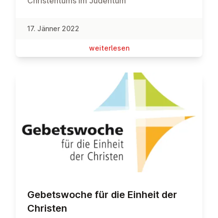
Christentums im Judentum
17. Jänner 2022
wei­ter­le­sen
Ge­bets­wo­che für die Einheit der
Christen