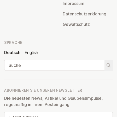
Impressum
Da­ten­schutz­er­klä­rung
Ge­walt­schutz
SPRACHE
Deutsch
English
Suche
Suche
ABONNIEREN SIE UNSEREN NEWSLETTER
Die neuesten News, Artikel und Glaubensimpulse,
regelmäßig in Ihrem Posteingang.
E-Mail Adresse